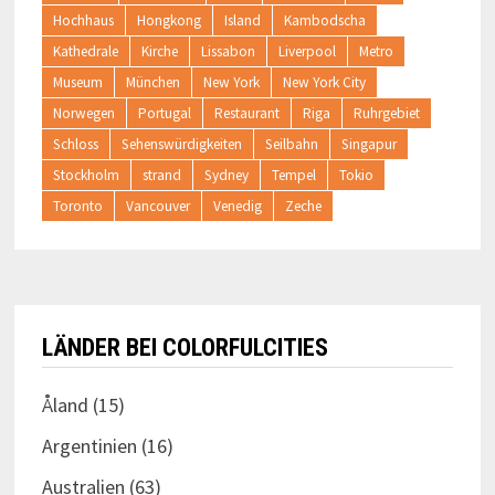
Hochhaus
Hongkong
Island
Kambodscha
Kathedrale
Kirche
Lissabon
Liverpool
Metro
Museum
München
New York
New York City
Norwegen
Portugal
Restaurant
Riga
Ruhrgebiet
Schloss
Sehenswürdigkeiten
Seilbahn
Singapur
Stockholm
strand
Sydney
Tempel
Tokio
Toronto
Vancouver
Venedig
Zeche
LÄNDER BEI COLORFULCITIES
Åland
(15)
Argentinien
(16)
Australien
(63)