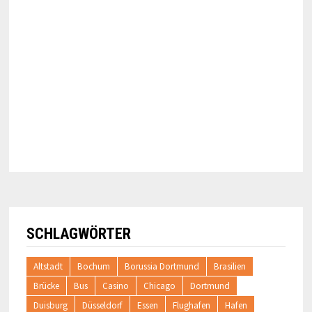
SCHLAGWÖRTER
Altstadt
Bochum
Borussia Dortmund
Brasilien
Brücke
Bus
Casino
Chicago
Dortmund
Duisburg
Düsseldorf
Essen
Flughafen
Hafen