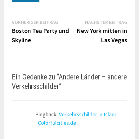
Beitragsnavigation
Vorheriger
Näch
VORHERIGER BEITRAG
NÄCHSTER BEITRAG
Beitrag:
Beitr
Boston Tea Party und
New York mitten in
Skyline
Las Vegas
Ein Gedanke zu “
Andere Länder – andere
Verkehrsschilder
”
Pingback:
Verkehrsschilder in Island
| Colorfulcities.de