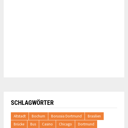
SCHLAGWÖRTER
Altstadt
Bochum
Borussia Dortmund
Brasilien
Brücke
Bus
Casino
Chicago
Dortmund