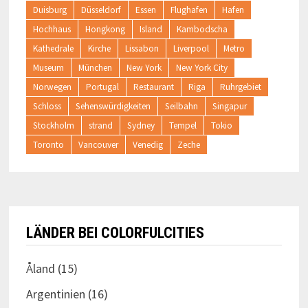
Duisburg
Düsseldorf
Essen
Flughafen
Hafen
Hochhaus
Hongkong
Island
Kambodscha
Kathedrale
Kirche
Lissabon
Liverpool
Metro
Museum
München
New York
New York City
Norwegen
Portugal
Restaurant
Riga
Ruhrgebiet
Schloss
Sehenswürdigkeiten
Seilbahn
Singapur
Stockholm
strand
Sydney
Tempel
Tokio
Toronto
Vancouver
Venedig
Zeche
LÄNDER BEI COLORFULCITIES
Åland
(15)
Argentinien
(16)