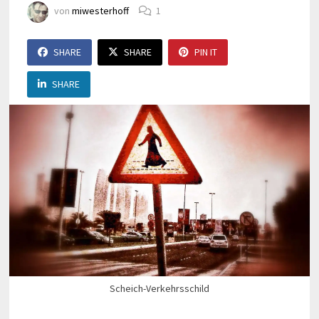
von
miwesterhoff
1
SHARE
SHARE
PIN IT
SHARE
Scheich-Verkehrsschild