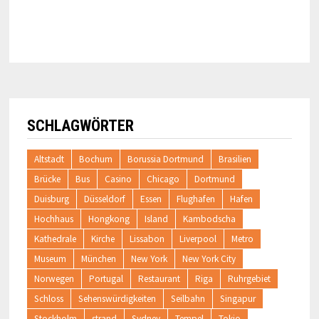
SCHLAGWÖRTER
Altstadt
Bochum
Borussia Dortmund
Brasilien
Brücke
Bus
Casino
Chicago
Dortmund
Duisburg
Düsseldorf
Essen
Flughafen
Hafen
Hochhaus
Hongkong
Island
Kambodscha
Kathedrale
Kirche
Lissabon
Liverpool
Metro
Museum
München
New York
New York City
Norwegen
Portugal
Restaurant
Riga
Ruhrgebiet
Schloss
Sehenswürdigkeiten
Seilbahn
Singapur
Stockholm
strand
Sydney
Tempel
Tokio