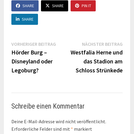
SHARE
SHARE
PIN IT
SHARE
Beitragsnavigation
Vorheriger
Näch
VORHERIGER BEITRAG
NÄCHSTER BEITRAG
Beitrag:
Beitr
Hörder Burg –
Westfalia Herne und
Disneyland oder
das Stadion am
Legoburg?
Schloss Strünkede
Schreibe einen Kommentar
Deine E-Mail-Adresse wird nicht veröffentlicht.
Erforderliche Felder sind mit
*
markiert