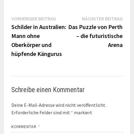
Beitragsnavigation
Vorheriger
Näch
VORHERIGER BEITRAG
NÄCHSTER BEITRAG
Beitrag:
Beitr
Schilder in Australien:
Das Puzzle von Perth
Mann ohne
– die futuristische
Oberkörper und
Arena
hüpfende Kängurus
Schreibe einen Kommentar
Deine E-Mail-Adresse wird nicht veröffentlicht.
Erforderliche Felder sind mit
*
markiert
KOMMENTAR
*