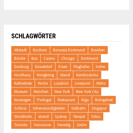
SCHLAGWÖRTER
Altstadt
Bochum
Borussia Dortmund
Brasilien
Brücke
Bus
Casino
Chicago
Dortmund
Duisburg
Düsseldorf
Essen
Flughafen
Hafen
Hochhaus
Hongkong
Island
Kambodscha
Kathedrale
Kirche
Lissabon
Liverpool
Metro
Museum
München
New York
New York City
Norwegen
Portugal
Restaurant
Riga
Ruhrgebiet
Schloss
Sehenswürdigkeiten
Seilbahn
Singapur
Stockholm
strand
Sydney
Tempel
Tokio
Toronto
Vancouver
Venedig
Zeche