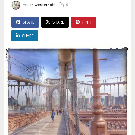
von
miwesterhoff
0
SHARE
SHARE
PIN IT
SHARE