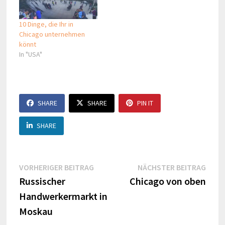
10 Dinge, die Ihr in
Chicago unternehmen
könnt
In "USA"
SHARE
SHARE
PIN IT
SHARE
Beitragsnavigation
Vorheriger
Näch
VORHERIGER BEITRAG
NÄCHSTER BEITRAG
Beitrag:
Beitr
Russischer
Chicago von oben
Handwerkermarkt in
Moskau