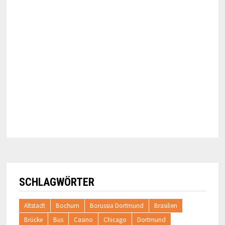
SCHLAGWÖRTER
Altstadt
Bochum
Borussia Dortmund
Brasilien
Brücke
Bus
Casino
Chicago
Dortmund