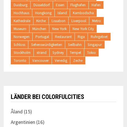
Duisburg
Düsseldorf
Essen
Flughafen
Hafen
Hochhaus
Hongkong
Island
Kambodscha
Kathedrale
Kirche
Lissabon
Liverpool
Metro
Museum
München
New York
New York City
Norwegen
Portugal
Restaurant
Riga
Ruhrgebiet
Schloss
Sehenswürdigkeiten
Seilbahn
Singapur
Stockholm
strand
Sydney
Tempel
Tokio
Toronto
Vancouver
Venedig
Zeche
LÄNDER BEI COLORFULCITIES
Åland
(15)
Argentinien
(16)