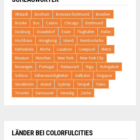
Altstadt
Bochum
Borussia Dortmund
Brasilien
Brücke
Bus
Casino
Chicago
Dortmund
Duisburg
Düsseldorf
Essen
Flughafen
Hafen
Hochhaus
Hongkong
Island
Kambodscha
Kathedrale
Kirche
Lissabon
Liverpool
Metro
Museum
München
New York
New York City
Norwegen
Portugal
Restaurant
Riga
Ruhrgebiet
Schloss
Sehenswürdigkeiten
Seilbahn
Singapur
Stockholm
strand
Sydney
Tempel
Tokio
Toronto
Vancouver
Venedig
Zeche
LÄNDER BEI COLORFULCITIES