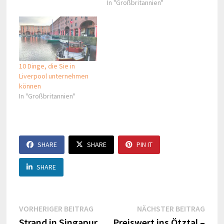
In "Großbritannien"
10 Dinge, die Sie in
Liverpool unternehmen
können
In "Großbritannien"
SHARE
SHARE
PIN IT
SHARE
Beitragsnavigation
Vorheriger
Näch
VORHERIGER BEITRAG
NÄCHSTER BEITRAG
Beitrag:
Beitr
Strand in Singapur
Preiswert ins Ötztal –