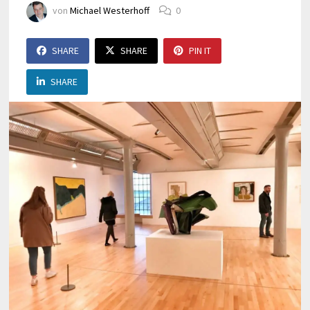
von
Michael Westerhoff
0
SHARE
SHARE
PIN IT
SHARE