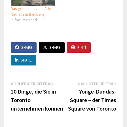
Das geheimnisvolle Alte
Rathaus in Bamberg
In "Deutschland"
SHARE
SHARE
PIN IT
SHARE
Beitragsnavigation
Vorheriger
Näch
VORHERIGER BEITRAG
NÄCHSTER BEITRAG
Beitrag:
Beitr
10 Dinge, die Sie in
Yonge-Dundas-
Toronto
Square – der Times
unternehmen können
Square von Toronto