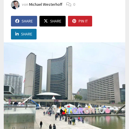
von
Michael Westerhoff
0
SHARE
SHARE
PIN IT
SHARE