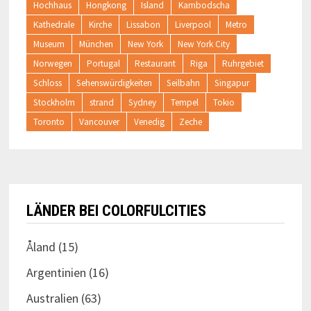
Hochhaus
Hongkong
Island
Kambodscha
Kathedrale
Kirche
Lissabon
Liverpool
Metro
Museum
München
New York
New York City
Norwegen
Portugal
Restaurant
Riga
Ruhrgebiet
Schloss
Sehenswürdigkeiten
Seilbahn
Singapur
Stockholm
strand
Sydney
Tempel
Tokio
Toronto
Vancouver
Venedig
Zeche
LÄNDER BEI COLORFULCITIES
Åland
(15)
Argentinien
(16)
Australien
(63)