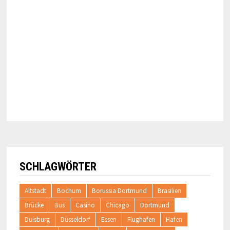
SCHLAGWÖRTER
Altstadt
Bochum
Borussia Dortmund
Brasilien
Brücke
Bus
Casino
Chicago
Dortmund
Duisburg
Düsseldorf
Essen
Flughafen
Hafen