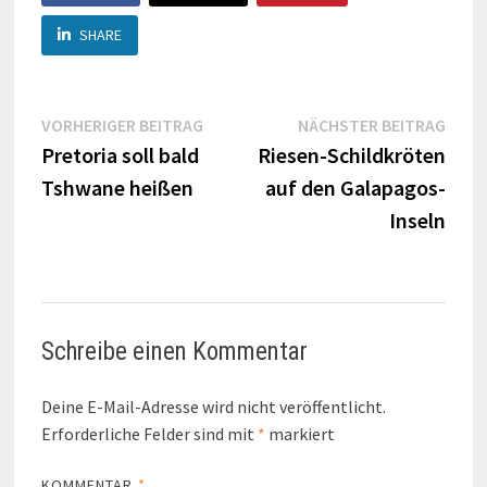
SHARE
Beitragsnavigation
Vorheriger
Näch
VORHERIGER BEITRAG
NÄCHSTER BEITRAG
Beitrag:
Beitr
Pretoria soll bald
Riesen-Schildkröten
Tshwane heißen
auf den Galapagos-
Inseln
Schreibe einen Kommentar
Deine E-Mail-Adresse wird nicht veröffentlicht.
Erforderliche Felder sind mit
*
markiert
KOMMENTAR
*