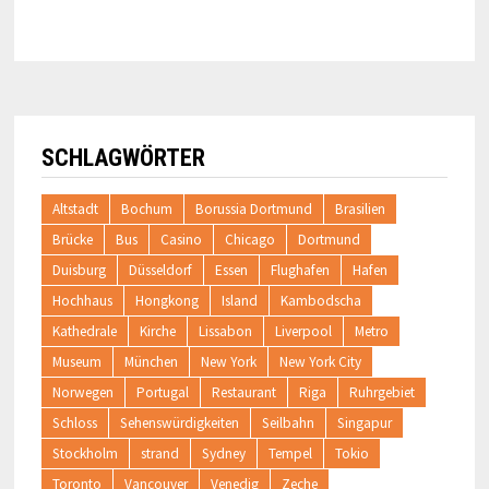
SCHLAGWÖRTER
Altstadt
Bochum
Borussia Dortmund
Brasilien
Brücke
Bus
Casino
Chicago
Dortmund
Duisburg
Düsseldorf
Essen
Flughafen
Hafen
Hochhaus
Hongkong
Island
Kambodscha
Kathedrale
Kirche
Lissabon
Liverpool
Metro
Museum
München
New York
New York City
Norwegen
Portugal
Restaurant
Riga
Ruhrgebiet
Schloss
Sehenswürdigkeiten
Seilbahn
Singapur
Stockholm
strand
Sydney
Tempel
Tokio
Toronto
Vancouver
Venedig
Zeche