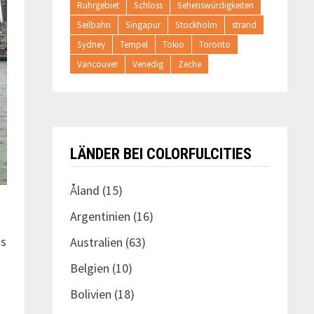
Ruhrgebiet
Schloss
Sehenswürdigkeiten
Seilbahn
Singapur
Stockholm
strand
Sydney
Tempel
Tokio
Toronto
Vancouver
Venedig
Zeche
LÄNDER BEI COLORFULCITIES
Åland
(15)
Argentinien
(16)
us
Australien
(63)
Belgien
(10)
Bolivien
(18)