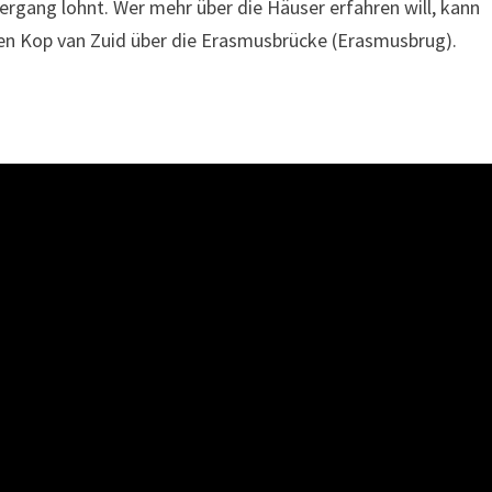
ziergang lohnt. Wer mehr über die Häuser erfahren will, kann
hen Kop van Zuid über die Erasmusbrücke (Erasmusbrug).