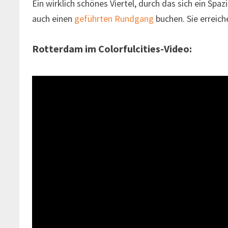
Ein wirklich schönes Viertel, durch das sich ein Spa
auch einen
geführten Rundgang
buchen. Sie erreic
Rotterdam im Colorfulcities-Video: