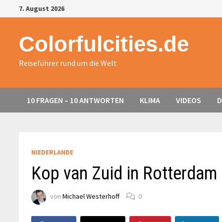
Zurück
7. August 2026
zum
Inhalt
Colorfulcities.de
Reiseführer rund um die Welt
10 FRAGEN – 10 ANTWORTEN
KLIMA
VIDEOS
D
NIEDERLANDE
Kop van Zuid in Rotterdam
von
Michael Westerhoff
0