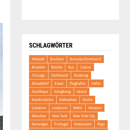
SCHLAGWÖRTER
Altstadt
Bochum
Borussia Dortmund
Brasilien
Brücke
Bus
Casino
Chicago
Dortmund
Duisburg
Düsseldorf
Essen
Flughafen
Hafen
Hochhaus
Hongkong
Island
Kambodscha
Kathedrale
Kirche
Lissabon
Liverpool
Metro
Museum
München
New York
New York City
Norwegen
Portugal
Restaurant
Riga