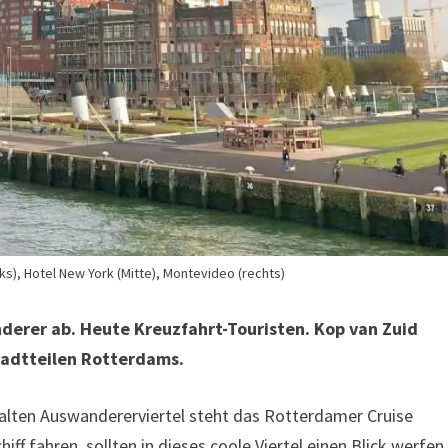
nks), Hotel New York (Mitte), Montevideo (rechts)
nderer ab. Heute Kreuzfahrt-Touristen. Kop van Zuid
tadtteilen Rotterdams.
 alten Auswandererviertel steht das Rotterdamer Cruise
ff fahren, sollten in dieses coole Viertel einen Blick werfen