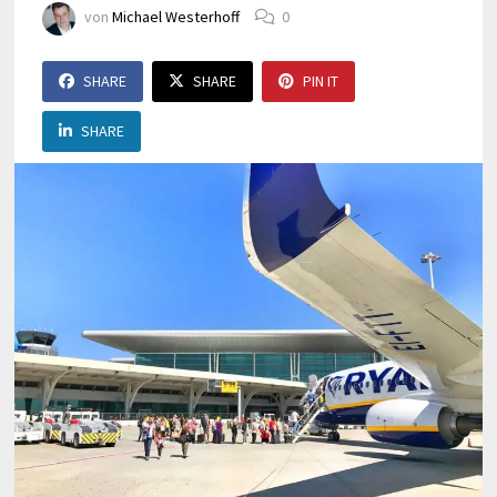
von
Michael Westerhoff
0
SHARE
SHARE
PIN IT
SHARE