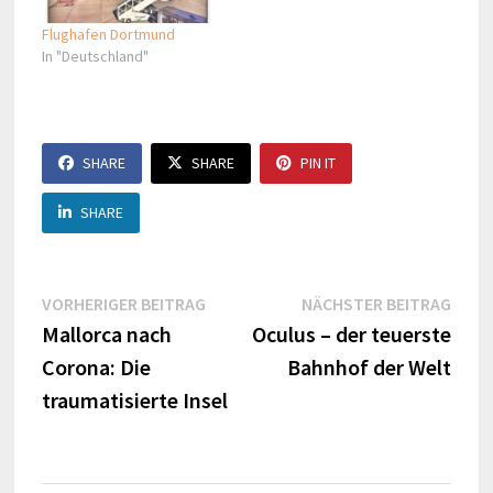
Flughafen Dortmund
In "Deutschland"
SHARE
SHARE
PIN IT
SHARE
Beitragsnavigation
Vorheriger
Näch
VORHERIGER BEITRAG
NÄCHSTER BEITRAG
Beitrag:
Beitr
Mallorca nach
Oculus – der teuerste
Corona: Die
Bahnhof der Welt
traumatisierte Insel