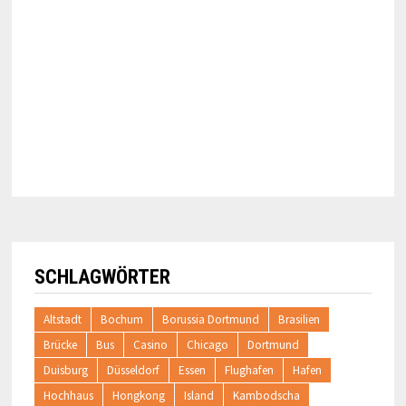
SCHLAGWÖRTER
Altstadt
Bochum
Borussia Dortmund
Brasilien
Brücke
Bus
Casino
Chicago
Dortmund
Duisburg
Düsseldorf
Essen
Flughafen
Hafen
Hochhaus
Hongkong
Island
Kambodscha