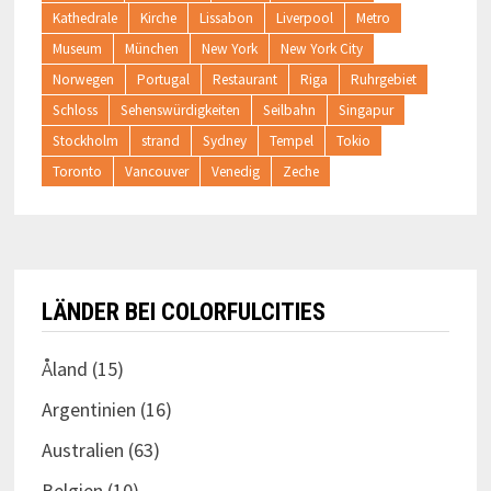
Kathedrale
Kirche
Lissabon
Liverpool
Metro
Museum
München
New York
New York City
Norwegen
Portugal
Restaurant
Riga
Ruhrgebiet
Schloss
Sehenswürdigkeiten
Seilbahn
Singapur
Stockholm
strand
Sydney
Tempel
Tokio
Toronto
Vancouver
Venedig
Zeche
LÄNDER BEI COLORFULCITIES
Åland
(15)
Argentinien
(16)
Australien
(63)
Belgien
(10)