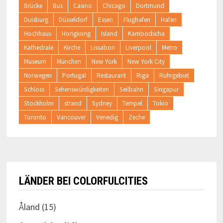
Brücke
Bus
Casino
Chicago
Dortmund
Duisburg
Düsseldorf
Essen
Flughafen
Hafen
Hochhaus
Hongkong
Island
Kambodscha
Kathedrale
Kirche
Lissabon
Liverpool
Metro
Museum
München
New York
New York City
Norwegen
Portugal
Restaurant
Riga
Ruhrgebiet
Schloss
Sehenswürdigkeiten
Seilbahn
Singapur
Stockholm
strand
Sydney
Tempel
Tokio
Toronto
Vancouver
Venedig
Zeche
LÄNDER BEI COLORFULCITIES
Åland
(15)