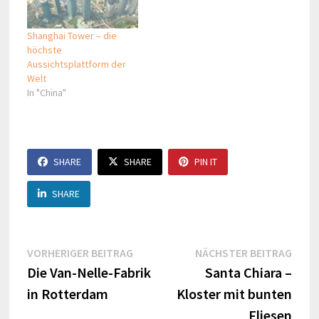
Shanghai Tower – die
höchste
Aussichtsplattform der
Welt
In "China"
SHARE
SHARE
PIN IT
SHARE
Beitragsnavigation
Vorheriger
Näch
VORHERIGER BEITRAG
NÄCHSTER BEITRAG
Beitrag:
Beitr
Die Van-Nelle-Fabrik
Santa Chiara –
in Rotterdam
Kloster mit bunten
Fliesen