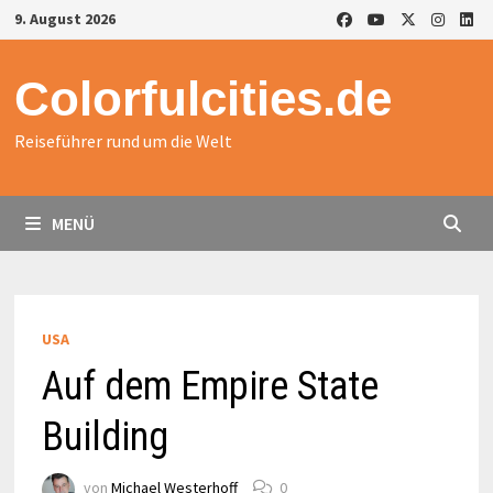
Zurück
9. August 2026
zum
Inhalt
Colorfulcities.de
Reiseführer rund um die Welt
MENÜ
USA
Auf dem Empire State
Building
von
Michael Westerhoff
0