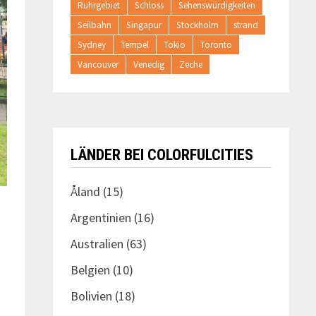
Ruhrgebiet
Schloss
Sehenswürdigkeiten
Seilbahn
Singapur
Stockholm
strand
Sydney
Tempel
Tokio
Toronto
Vancouver
Venedig
Zeche
LÄNDER BEI COLORFULCITIES
Åland
(15)
Argentinien
(16)
Australien
(63)
Belgien
(10)
Bolivien
(18)