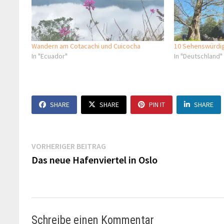
Wandern am Cotacachi und Cuicocha
10 Sehenswürdi
In "Ecuador"
In "Deutschland"
SHARE
SHARE
PIN IT
SHARE
Beitragsnavigation
Vorheriger
VORHERIGER BEITRAG
Beitrag:
Das neue Hafenviertel in Oslo
Schreibe einen Kommentar