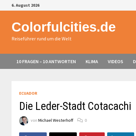
Zurück
6. August 2026
zum
Inhalt
Colorfulcities.de
Reiseführer rund um die Welt
10 FRAGEN – 10 ANTWORTEN
KLIMA
VIDEOS
D
ECUADOR
Die Leder-Stadt Cotacachi
von
Michael Westerhoff
0