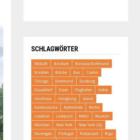
SCHLAGWÖRTER
Altstadt
Bochum
Borussia Dortmund
Brasilien
Brücke
Bus
Casino
Chicago
Dortmund
Duisburg
Düsseldorf
Essen
Flughafen
Hafen
Hochhaus
Hongkong
Island
Kambodscha
Kathedrale
Kirche
Lissabon
Liverpool
Metro
Museum
München
New York
New York City
Norwegen
Portugal
Restaurant
Riga