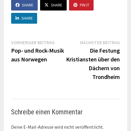
SHARE
SHARE
PIN IT
SHARE
Beitragsnavigation
Vorheriger
Näch
VORHERIGER BEITRAG
NÄCHSTER BEITRAG
Beitrag:
Beitr
Pop- und Rock-Musik
Die Festung
aus Norwegen
Kristiansten über den
Dächern von
Trondheim
Schreibe einen Kommentar
Deine E-Mail-Adresse wird nicht veröffentlicht.