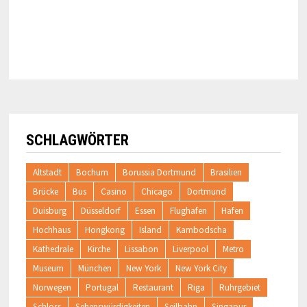
SCHLAGWÖRTER
Altstadt
Bochum
Borussia Dortmund
Brasilien
Brücke
Bus
Casino
Chicago
Dortmund
Duisburg
Düsseldorf
Essen
Flughafen
Hafen
Hochhaus
Hongkong
Island
Kambodscha
Kathedrale
Kirche
Lissabon
Liverpool
Metro
Museum
München
New York
New York City
Norwegen
Portugal
Restaurant
Riga
Ruhrgebiet
Schloss
Sehenswürdigkeiten
Seilbahn
Singapur