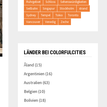
Ruhrgebiet
Schloss
Sehenswürdigkeiten
Seilbahn
Singapur
Stockholm
strand
Sydney
Tempel
Tokio
Toronto
Vancouver
Venedig
Zeche
LÄNDER BEI COLORFULCITIES
Åland
(15)
Argentinien
(16)
Australien
(63)
Belgien
(10)
Bolivien
(18)