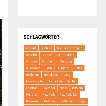
SCHLAGWÖRTER
Altstadt
Bochum
Borussia Dortmund
Brasilien
Brücke
Bus
Casino
Chicago
Dortmund
Duisburg
Düsseldorf
Essen
Flughafen
Hafen
Hochhaus
Hongkong
Island
Kambodscha
Kathedrale
Kirche
Lissabon
Liverpool
Metro
Museum
München
New York
New York City
Norwegen
Portugal
Restaurant
Riga