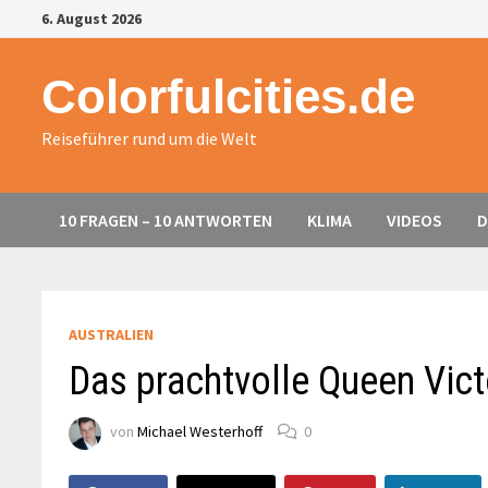
Zurück
6. August 2026
zum
Inhalt
Colorfulcities.de
Reiseführer rund um die Welt
10 FRAGEN – 10 ANTWORTEN
KLIMA
VIDEOS
D
AUSTRALIEN
Das prachtvolle Queen Vict
von
Michael Westerhoff
0