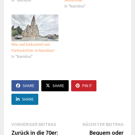
In "Namibia"
Wie viel bekommt ein
Parkwächter in Namibia?
In "Namibia"
SHARE
SHARE
PIN IT
SHARE
Beitragsnavigation
Vorheriger
Näch
VORHERIGER BEITRAG
NÄCHSTER BEITRAG
Beitrag:
Beitr
Zurück in die 70er:
Bequem oder