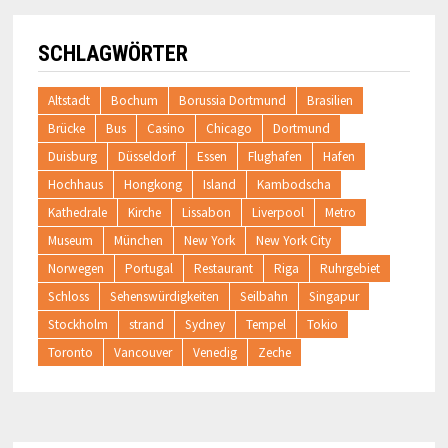
SCHLAGWÖRTER
Altstadt
Bochum
Borussia Dortmund
Brasilien
Brücke
Bus
Casino
Chicago
Dortmund
Duisburg
Düsseldorf
Essen
Flughafen
Hafen
Hochhaus
Hongkong
Island
Kambodscha
Kathedrale
Kirche
Lissabon
Liverpool
Metro
Museum
München
New York
New York City
Norwegen
Portugal
Restaurant
Riga
Ruhrgebiet
Schloss
Sehenswürdigkeiten
Seilbahn
Singapur
Stockholm
strand
Sydney
Tempel
Tokio
Toronto
Vancouver
Venedig
Zeche