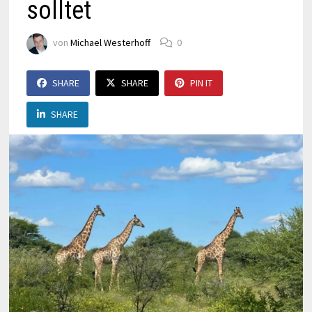
solltet
von
Michael Westerhoff
0
SHARE
SHARE
PIN IT
SHARE