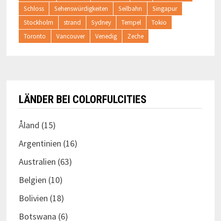
Schloss
Sehenswürdigkeiten
Seilbahn
Singapur
Stockholm
strand
Sydney
Tempel
Tokio
Toronto
Vancouver
Venedig
Zeche
LÄNDER BEI COLORFULCITIES
Åland
(15)
Argentinien
(16)
Australien
(63)
Belgien
(10)
Bolivien
(18)
Botswana
(6)