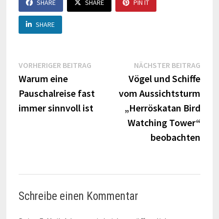
SHARE
SHARE
PIN IT
SHARE
Beitragsnavigation
Vorheriger
Näch
VORHERIGER BEITRAG
NÄCHSTER BEITRAG
Beitrag:
Beitr
Warum eine
Vögel und Schiffe
Pauschalreise fast
vom Aussichtsturm
immer sinnvoll ist
„Herröskatan Bird
Watching Tower“
beobachten
Schreibe einen Kommentar