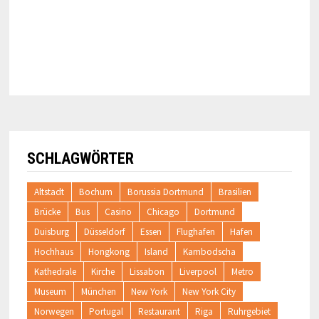
SCHLAGWÖRTER
Altstadt
Bochum
Borussia Dortmund
Brasilien
Brücke
Bus
Casino
Chicago
Dortmund
Duisburg
Düsseldorf
Essen
Flughafen
Hafen
Hochhaus
Hongkong
Island
Kambodscha
Kathedrale
Kirche
Lissabon
Liverpool
Metro
Museum
München
New York
New York City
Norwegen
Portugal
Restaurant
Riga
Ruhrgebiet