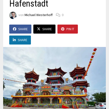
Hafenstadt
von
Michael Westerhoff
0
SHARE
SHARE
PIN IT
SHARE