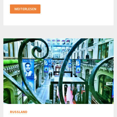
EUROPAS
WEITERLESEN
HÖCHSTES
RESTAURANT
RUSSLAND