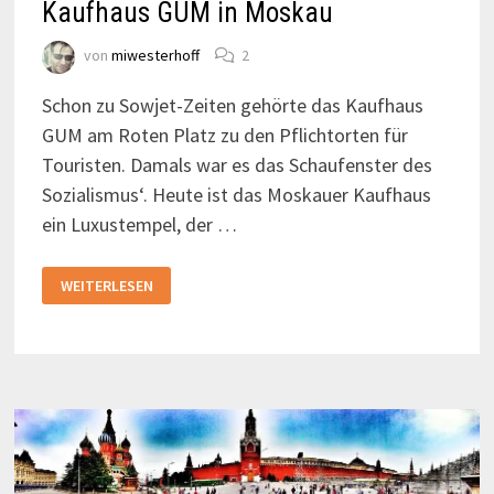
Kaufhaus GUM in Moskau
von
miwesterhoff
2
Schon zu Sowjet-Zeiten gehörte das Kaufhaus
GUM am Roten Platz zu den Pflichtorten für
Touristen. Damals war es das Schaufenster des
Sozialismus‘. Heute ist das Moskauer Kaufhaus
ein Luxustempel, der …
KAUFHAUS
WEITERLESEN
GUM
IN
MOSKAU