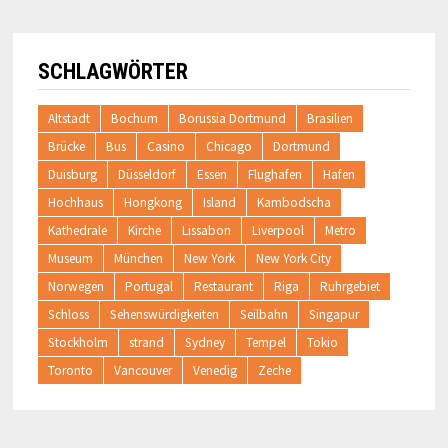
SCHLAGWÖRTER
Altstadt
Bochum
Borussia Dortmund
Brasilien
Brücke
Bus
Casino
Chicago
Dortmund
Duisburg
Düsseldorf
Essen
Flughafen
Hafen
Hochhaus
Hongkong
Island
Kambodscha
Kathedrale
Kirche
Lissabon
Liverpool
Metro
Museum
München
New York
New York City
Norwegen
Portugal
Restaurant
Riga
Ruhrgebiet
Schloss
Sehenswürdigkeiten
Seilbahn
Singapur
Stockholm
strand
Sydney
Tempel
Tokio
Toronto
Vancouver
Venedig
Zeche