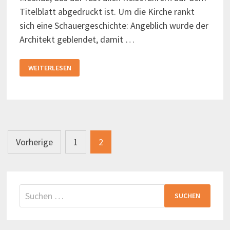
Titelblatt abgedruckt ist. Um die Kirche rankt
sich eine Schauergeschichte: Angeblich wurde der
Architekt geblendet, damit …
BASILIUS
WEITERLESEN
KATHEDRALE
Seitennummerierung
Vorherige
1
2
der
Beiträge
Suchen
nach: