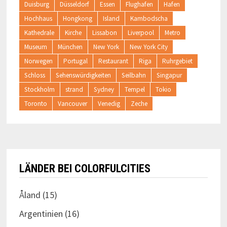
Duisburg
Düsseldorf
Essen
Flughafen
Hafen
Hochhaus
Hongkong
Island
Kambodscha
Kathedrale
Kirche
Lissabon
Liverpool
Metro
Museum
München
New York
New York City
Norwegen
Portugal
Restaurant
Riga
Ruhrgebiet
Schloss
Sehenswürdigkeiten
Seilbahn
Singapur
Stockholm
strand
Sydney
Tempel
Tokio
Toronto
Vancouver
Venedig
Zeche
LÄNDER BEI COLORFULCITIES
Åland
(15)
Argentinien
(16)