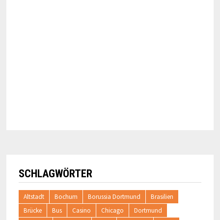
SCHLAGWÖRTER
Altstadt
Bochum
Borussia Dortmund
Brasilien
Brücke
Bus
Casino
Chicago
Dortmund