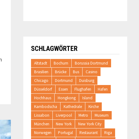
SCHLAGWÖRTER
n
Altstadt
Bochum
Borussia Dortmund
Brasilien
Brücke
Bus
Casino
Chicago
Dortmund
Duisburg
Düsseldorf
Essen
Flughafen
Hafen
Hochhaus
Hongkong
Island
Kambodscha
Kathedrale
Kirche
Lissabon
Liverpool
Metro
Museum
München
New York
New York City
Norwegen
Portugal
Restaurant
Riga