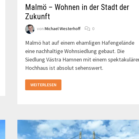
Malmö – Wohnen in der Stadt der
Zukunft
von
Michael Westerhoff
0
Malmö hat auf einem ehamligen Hafengelände
eine nachhaltige Wohnsiedlung gebaut. Die
Siedlung Västra Hamnen mit einem spektakuläre
Hochhaus ist absolut sehenswert.
MALMÖ
WEITERLESEN
–
WOHNEN
IN
DER
STADT
DER
ZUKUNFT