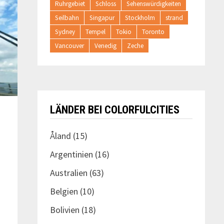
Ruhrgebiet
Schloss
Sehenswürdigkeiten
Seilbahn
Singapur
Stockholm
strand
Sydney
Tempel
Tokio
Toronto
Vancouver
Venedig
Zeche
LÄNDER BEI COLORFULCITIES
Åland
(15)
Argentinien
(16)
Australien
(63)
Belgien
(10)
Bolivien
(18)