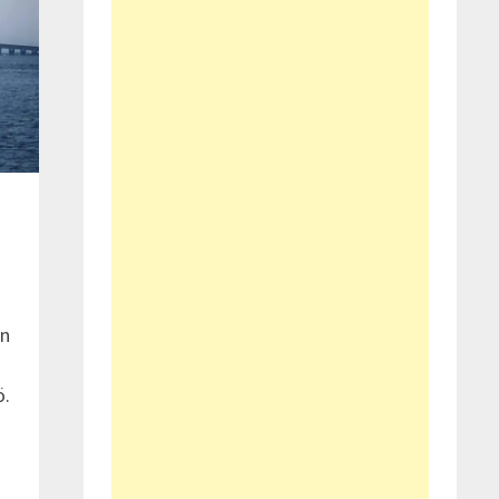
en
ö.