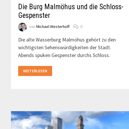
Die Burg Malmöhus und die Schloss-
Gespenster
von
Michael Westerhoff
0
Die alte Wasserburg Malmöhus gehört zu den
wichtigsten Sehenswürdigkeiten der Stadt.
Abends spuken Gespenster durchs Schloss.
DIE
WEITERLESEN
BURG
MALMÖHUS
UND
DIE
SCHLOSS-
GESPENSTER