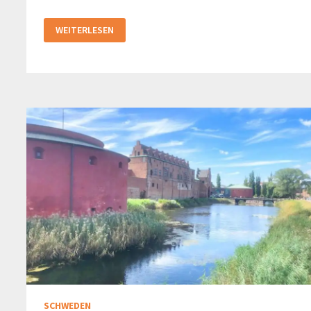
REISETIPPS
WEITERLESEN
FÜR
DEN
RUHESTAND
SCHWEDEN