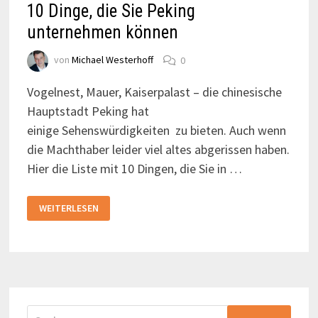
10 Dinge, die Sie Peking
unternehmen können
von
Michael Westerhoff
0
Vogelnest, Mauer, Kaiserpalast – die chinesische
Hauptstadt Peking hat
einige Sehenswürdigkeiten zu bieten. Auch wenn
die Machthaber leider viel altes abgerissen haben.
Hier die Liste mit 10 Dingen, die Sie in …
10
WEITERLESEN
DINGE,
DIE
SIE
PEKING
UNTERNEHMEN
KÖNNEN
Suchen