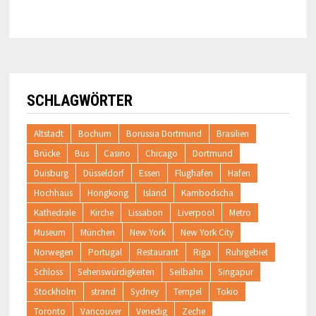
SCHLAGWÖRTER
Altstadt
Bochum
Borussia Dortmund
Brasilien
Brücke
Bus
Casino
Chicago
Dortmund
Duisburg
Düsseldorf
Essen
Flughafen
Hafen
Hochhaus
Hongkong
Island
Kambodscha
Kathedrale
Kirche
Lissabon
Liverpool
Metro
Museum
München
New York
New York City
Norwegen
Portugal
Restaurant
Riga
Ruhrgebiet
Schloss
Sehenswürdigkeiten
Seilbahn
Singapur
Stockholm
strand
Sydney
Tempel
Tokio
Toronto
Vancouver
Venedig
Zeche