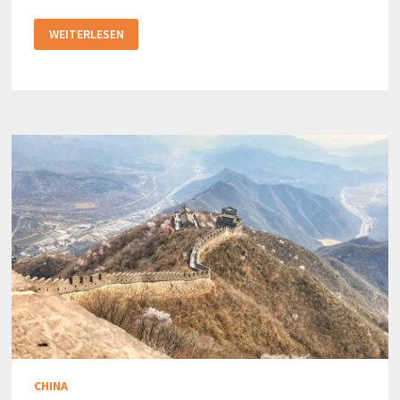
BELFAST
WEITERLESEN
LOHNT
SICH!
CHINA