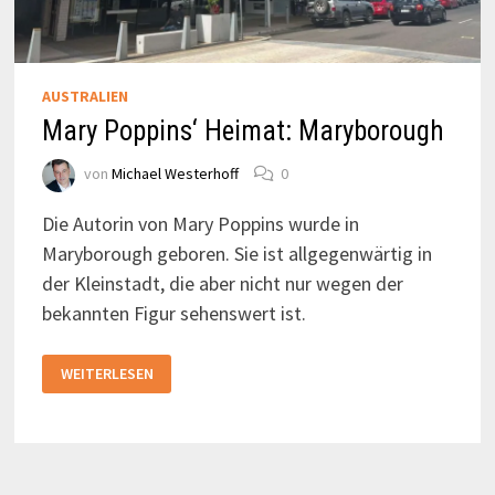
AUSTRALIEN
Mary Poppins‘ Heimat: Maryborough
von
Michael Westerhoff
0
Die Autorin von Mary Poppins wurde in
Maryborough geboren. Sie ist allgegenwärtig in
der Kleinstadt, die aber nicht nur wegen der
bekannten Figur sehenswert ist.
MARY
WEITERLESEN
POPPINS‘
HEIMAT:
MARYBOROUGH