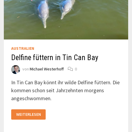
AUSTRALIEN
Delfine füttern in Tin Can Bay
von
Michael Westerhoff
0
In Tin Can Bay könnt ihr wilde Delfine füttern. Die
kommen schon seit Jahrzehnten morgens
angeschwommen.
DELFINE
WEITERLESEN
FÜTTERN
IN
TIN
CAN