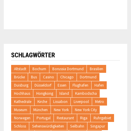
SCHLAGWÖRTER
Altstadt
Bochum
Borussia Dortmund
Brasilien
Brücke
Bus
Casino
Chicago
Dortmund
Duisburg
Düsseldorf
Essen
Flughafen
Hafen
Hochhaus
Hongkong
Island
Kambodscha
Kathedrale
Kirche
Lissabon
Liverpool
Metro
Museum
München
New York
New York City
Norwegen
Portugal
Restaurant
Riga
Ruhrgebiet
Schloss
Sehenswürdigkeiten
Seilbahn
Singapur