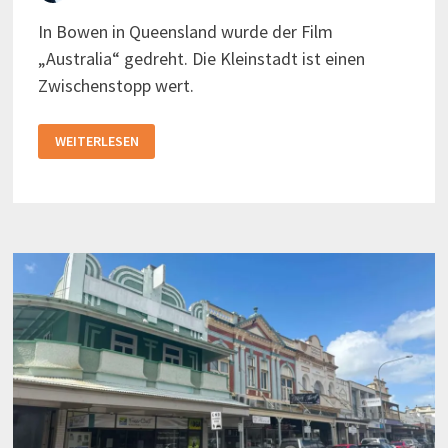
In Bowen in Queensland wurde der Film
„Australia“ gedreht. Die Kleinstadt ist einen
Zwischenstopp wert.
BOWEN
WEITERLESEN
–
SANDSTRÄNDE,
AUSTRALIA
UND
EINE
RIESEN-
MANGO