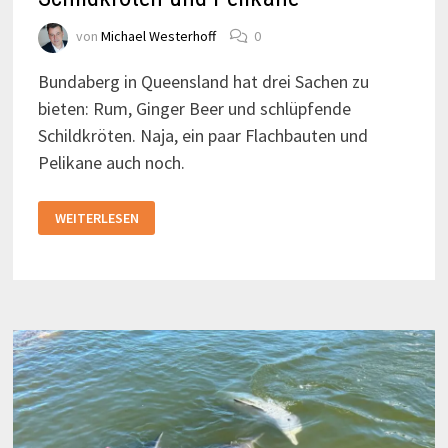
von
Michael Westerhoff
0
Bundaberg in Queensland hat drei Sachen zu
bieten: Rum, Ginger Beer und schlüpfende
Schildkröten. Naja, ein paar Flachbauten und
Pelikane auch noch.
BUNDABERG:
WEITERLESEN
GINGER
BEER,
RUM,
SCHILDKRÖTEN
UND
PELIKANE