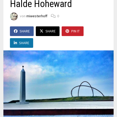
Halde Hoheward
von
miwesterhoff
0
SHARE
SHARE
PIN IT
SHARE