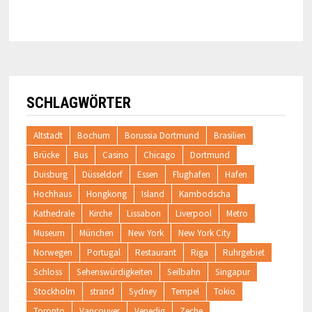
SCHLAGWÖRTER
Altstadt
Bochum
Borussia Dortmund
Brasilien
Brücke
Bus
Casino
Chicago
Dortmund
Duisburg
Düsseldorf
Essen
Flughafen
Hafen
Hochhaus
Hongkong
Island
Kambodscha
Kathedrale
Kirche
Lissabon
Liverpool
Metro
Museum
München
New York
New York City
Norwegen
Portugal
Restaurant
Riga
Ruhrgebiet
Schloss
Sehenswürdigkeiten
Seilbahn
Singapur
Stockholm
strand
Sydney
Tempel
Tokio
Toronto
Vancouver
Venedig
Zeche