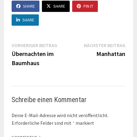
SHARE
SHARE
PIN IT
SHARE
Beitragsnavigation
Vorheriger
Näch
VORHERIGER BEITRAG
NÄCHSTER BEITRAG
Beitrag:
Beitr
Übernachten im
Manhattan
Baumhaus
Schreibe einen Kommentar
Deine E-Mail-Adresse wird nicht veröffentlicht.
Erforderliche Felder sind mit
*
markiert