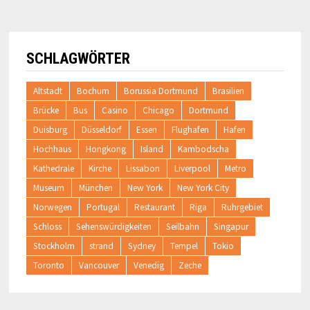
SCHLAGWÖRTER
Altstadt
Bochum
Borussia Dortmund
Brasilien
Brücke
Bus
Casino
Chicago
Dortmund
Duisburg
Düsseldorf
Essen
Flughafen
Hafen
Hochhaus
Hongkong
Island
Kambodscha
Kathedrale
Kirche
Lissabon
Liverpool
Metro
Museum
München
New York
New York City
Norwegen
Portugal
Restaurant
Riga
Ruhrgebiet
Schloss
Sehenswürdigkeiten
Seilbahn
Singapur
Stockholm
strand
Sydney
Tempel
Tokio
Toronto
Vancouver
Venedig
Zeche