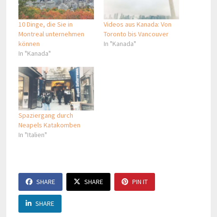
10 Dinge, die Sie in
Videos aus Kanada: Von
Montreal unternehmen
Toronto bis Vancouver
können
In "Kanada"
In "Kanada"
Spaziergang durch
Neapels Katakomben
In "Italien"
SHARE
SHARE
PIN IT
SHARE