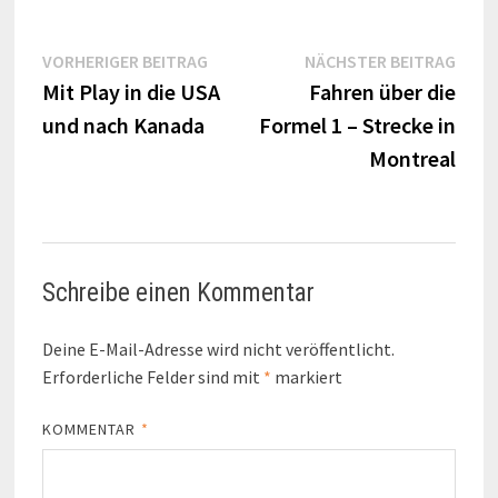
Beitragsnavigation
Vorheriger
Näch
VORHERIGER BEITRAG
NÄCHSTER BEITRAG
Beitrag:
Beitr
Mit Play in die USA
Fahren über die
und nach Kanada
Formel 1 – Strecke in
Montreal
Schreibe einen Kommentar
Deine E-Mail-Adresse wird nicht veröffentlicht.
Erforderliche Felder sind mit
*
markiert
KOMMENTAR
*