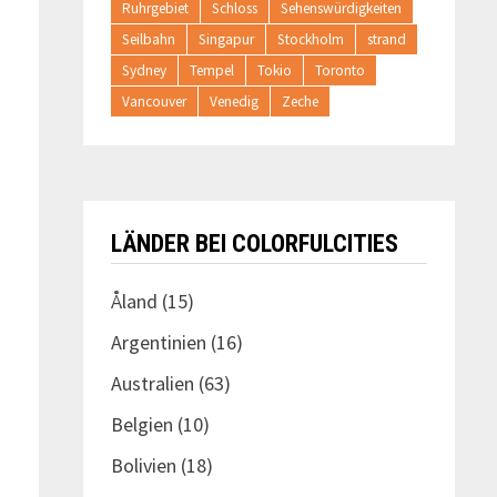
Ruhrgebiet
Schloss
Sehenswürdigkeiten
Seilbahn
Singapur
Stockholm
strand
Sydney
Tempel
Tokio
Toronto
Vancouver
Venedig
Zeche
LÄNDER BEI COLORFULCITIES
Åland
(15)
Argentinien
(16)
Australien
(63)
Belgien
(10)
Bolivien
(18)