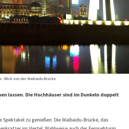
i - Blick von der Waibaidu Brücke
ehen lassen. Die Hochhäuser sind im Dunkeln doppelt
e Spektakel zu genießen: Die Waibaidu-Brücke, das
kenkratzer im Viertel. Wahlweise auch der Fernsehturm