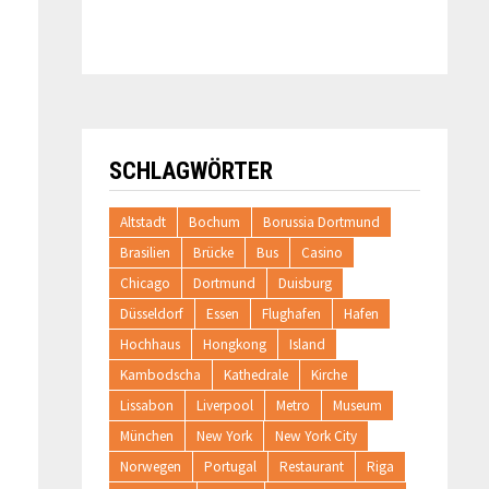
SCHLAGWÖRTER
Altstadt
Bochum
Borussia Dortmund
Brasilien
Brücke
Bus
Casino
Chicago
Dortmund
Duisburg
Düsseldorf
Essen
Flughafen
Hafen
Hochhaus
Hongkong
Island
Kambodscha
Kathedrale
Kirche
Lissabon
Liverpool
Metro
Museum
München
New York
New York City
Norwegen
Portugal
Restaurant
Riga