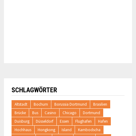
SCHLAGWÖRTER
Altstadt
Bochum
Borussia Dortmund
Brasilien
Brücke
Bus
Casino
Chicago
Dortmund
Duisburg
Düsseldorf
Essen
Flughafen
Hafen
Hochhaus
Hongkong
Island
Kambodscha