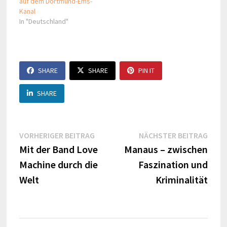
auf dem Dortmund-Ems-
Kanal
In "Deutschland"
SHARE
SHARE
PIN IT
SHARE
Beitragsnavigation
Vorheriger
Näch
VORHERIGER BEITRAG
NÄCHSTER BEITRAG
Beitrag:
Beitr
Mit der Band Love
Manaus – zwischen
Machine durch die
Faszination und
Welt
Kriminalität