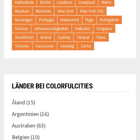
Kathedrale
Kirche
Lissabon
Liverpool
Metro
Museum
München
New York
New York City
Norwegen
Portugal
Restaurant
Riga
Ruhrgebiet
Schloss
Sehenswürdigkeiten
Seilbahn
Singapur
Stockholm
strand
Sydney
Tempel
Tokio
Toronto
Vancouver
Venedig
Zeche
LÄNDER BEI COLORFULCITIES
Åland
(15)
Argentinien
(16)
Australien
(63)
Belgien
(10)