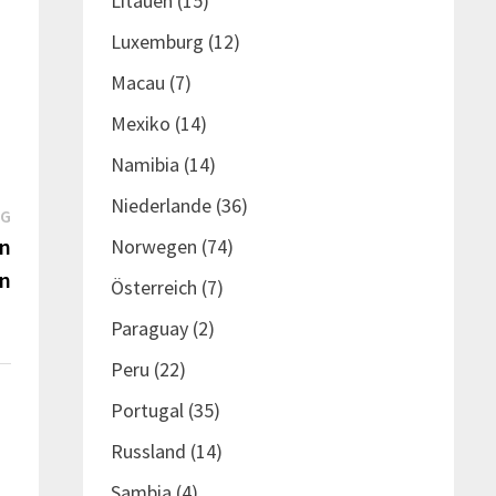
Litauen
(15)
Luxemburg
(12)
Macau
(7)
Mexiko
(14)
Namibia
(14)
Niederlande
(36)
Nächster
AG
Beitrag:
in
Norwegen
(74)
nn
Österreich
(7)
Paraguay
(2)
Peru
(22)
Portugal
(35)
Russland
(14)
Sambia
(4)