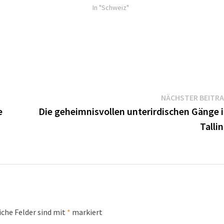
In "Schweiz"
NÄCHSTER BEITR
e
Die geheimnisvollen unterirdischen Gänge 
Talli
iche Felder sind mit
*
markiert