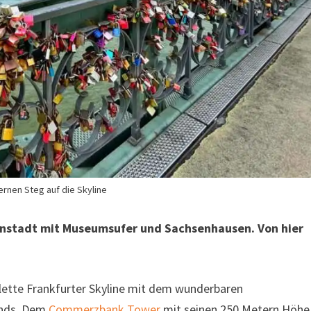
ernen Steg auf die Skyline
nenstadt mit Museumsufer und Sachsenhausen. Von hier
plette Frankfurter Skyline mit dem wunderbaren
ands. Dem
Commerzbank Tower
mit seinen 250 Metern Höhe