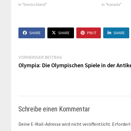
In "Deutschland"
In "Kanada"
SHARE
SHARE
PIN IT
SHARE
Beitragsnavigation
Vorheriger
VORHERIGER BEITRAG
Beitrag:
Olympia: Die Olympischen Spiele in der Antik
Schreibe einen Kommentar
Deine E-Mail-Adresse wird nicht veröffentlicht.
Erforderl