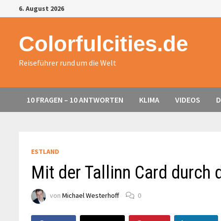
Zurück
6. August 2026
zum
Inhalt
Colorfulcities.de
Reiseführer rund um die Welt
10 FRAGEN – 10 ANTWORTEN
KLIMA
VIDEOS
D
ESTLAND
Mit der Tallinn Card durch
von
Michael Westerhoff
0