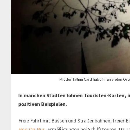
Mit der Tallinn Card habt ihr an vielen Or
In manchen Städten lohnen Touristen-Karten, in
positiven Beispielen.
Freie Fahrt mit Bussen und Straßenbahnen, freier Ei
Hop-On-Bus
, Ermäßigungen bei Schiffstouren. Da Tall