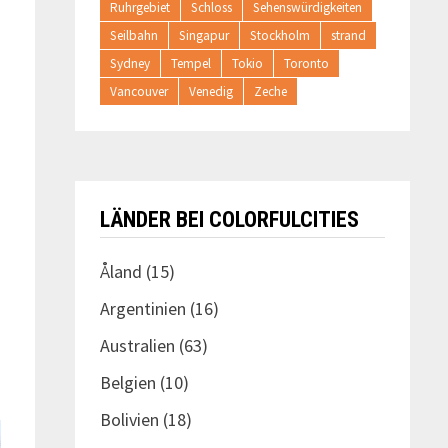
Ruhrgebiet
Schloss
Sehenswürdigkeiten
Seilbahn
Singapur
Stockholm
strand
Sydney
Tempel
Tokio
Toronto
Vancouver
Venedig
Zeche
LÄNDER BEI COLORFULCITIES
Åland
(15)
Argentinien
(16)
Australien
(63)
Belgien
(10)
Bolivien
(18)