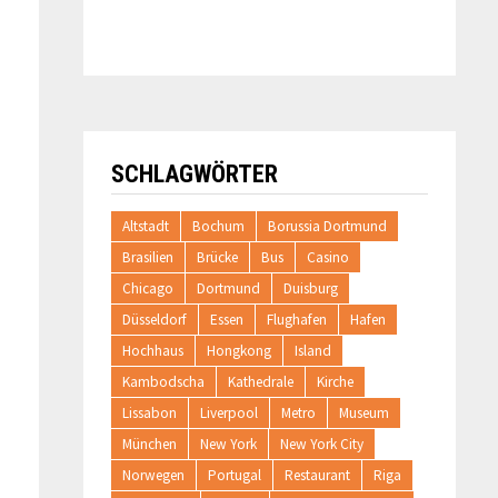
SCHLAGWÖRTER
Altstadt
Bochum
Borussia Dortmund
Brasilien
Brücke
Bus
Casino
Chicago
Dortmund
Duisburg
Düsseldorf
Essen
Flughafen
Hafen
Hochhaus
Hongkong
Island
Kambodscha
Kathedrale
Kirche
Lissabon
Liverpool
Metro
Museum
München
New York
New York City
Norwegen
Portugal
Restaurant
Riga