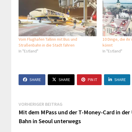
Vom Flughafen Tallinn mit Bus und
10 Dinge, die ihr
Straßenbahn in die Stadt fahren
könnt
In "Estland"
In "Estland"
SHARE
SHARE
PIN IT
SHARE
Beitragsnavigation
Vorheriger
VORHERIGER BEITRAG
Beitrag:
Mit dem MPass und der T-Money-Card in der
Bahn in Seoul unterwegs