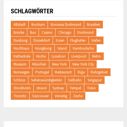
SCHLAGWÖRTER
Altstadt
Bochum
Borussia Dortmund
Brasilien
Brücke
Bus
Casino
Chicago
Dortmund
Duisburg
Düsseldorf
Essen
Flughafen
Hafen
Hochhaus
Hongkong
Island
Kambodscha
Kathedrale
Kirche
Lissabon
Liverpool
Metro
Museum
München
New York
New York City
Norwegen
Portugal
Restaurant
Riga
Ruhrgebiet
Schloss
Sehenswürdigkeiten
Seilbahn
Singapur
Stockholm
strand
Sydney
Tempel
Tokio
Toronto
Vancouver
Venedig
Zeche