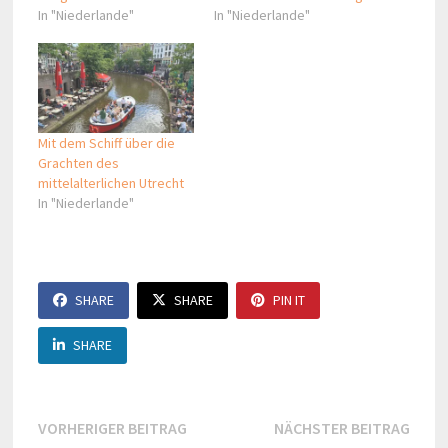
In "Niederlande"
In "Niederlande"
Mit dem Schiff über die
Grachten des
mittelalterlichen Utrecht
In "Niederlande"
SHARE
SHARE
PIN IT
SHARE
Beitragsnavigation
Vorheriger
Näch
VORHERIGER BEITRAG
NÄCHSTER BEITRAG