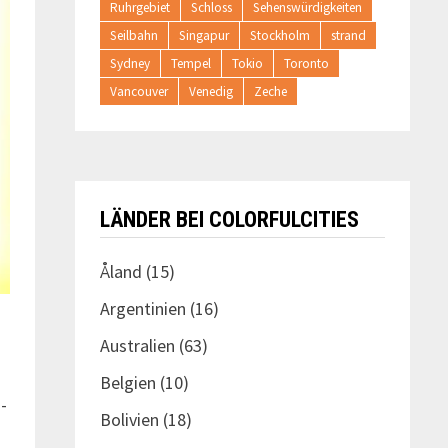
Ruhrgebiet
Schloss
Sehenswürdigkeiten
Seilbahn
Singapur
Stockholm
strand
Sydney
Tempel
Tokio
Toronto
Vancouver
Venedig
Zeche
LÄNDER BEI COLORFULCITIES
Åland
(15)
Argentinien
(16)
Australien
(63)
Belgien
(10)
-
Bolivien
(18)