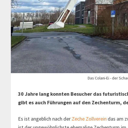
Das Colani-Ei - der Sch
30 Jahre lang konnten Besucher das futuristisc
gibt es auch Führungen auf den Zechenturm, de
Es ist angeblich nach der
Zeche Zollverein
das am zw
ist der ungewöhnlichste ehemalige Zechenturm im R