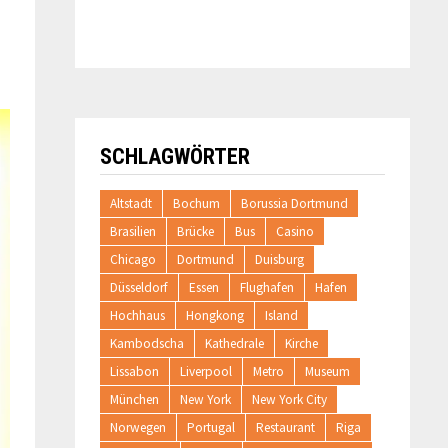
SCHLAGWÖRTER
Altstadt
Bochum
Borussia Dortmund
Brasilien
Brücke
Bus
Casino
Chicago
Dortmund
Duisburg
Düsseldorf
Essen
Flughafen
Hafen
Hochhaus
Hongkong
Island
Kambodscha
Kathedrale
Kirche
Lissabon
Liverpool
Metro
Museum
München
New York
New York City
Norwegen
Portugal
Restaurant
Riga