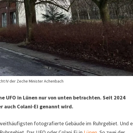
acht IV der Zeche Minister Achenbach
he UFO in Lünen nur von unten betrachten. Seit 2024
r auch Colani-Ei genannt wird.
eithäufigsten fotografierte Gebäude im Ruhrgebiet. Und e
uhrgebiet. Das UFO oder Colani Ei in
Lünen
. So zwei der