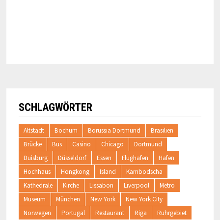
SCHLAGWÖRTER
Altstadt
Bochum
Borussia Dortmund
Brasilien
Brücke
Bus
Casino
Chicago
Dortmund
Duisburg
Düsseldorf
Essen
Flughafen
Hafen
Hochhaus
Hongkong
Island
Kambodscha
Kathedrale
Kirche
Lissabon
Liverpool
Metro
Museum
München
New York
New York City
Norwegen
Portugal
Restaurant
Riga
Ruhrgebiet