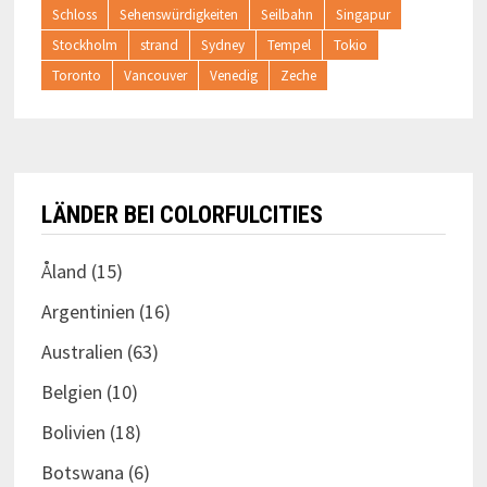
Schloss
Sehenswürdigkeiten
Seilbahn
Singapur
Stockholm
strand
Sydney
Tempel
Tokio
Toronto
Vancouver
Venedig
Zeche
LÄNDER BEI COLORFULCITIES
Åland
(15)
Argentinien
(16)
Australien
(63)
Belgien
(10)
Bolivien
(18)
Botswana
(6)