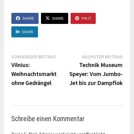
SHARE
SHARE
PIN IT
SHARE
Beitragsnavigation
Vorheriger
Näch
VORHERIGER BEITRAG
NÄCHSTER BEITRAG
Beitrag:
Beitr
Vilnius:
Technik Museum
Weihnachtsmarkt
Speyer: Vom Jumbo-
ohne Gedrängel
Jet bis zur Dampflok
Schreibe einen Kommentar