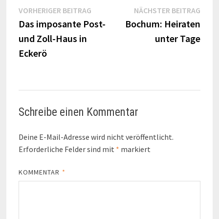
Beitragsnavigation
Vorheriger
Näch
VORHERIGER BEITRAG
NÄCHSTER BEITRAG
Beitrag:
Beitr
Das imposante Post-
Bochum: Heiraten
und Zoll-Haus in
unter Tage
Eckerö
Schreibe einen Kommentar
Deine E-Mail-Adresse wird nicht veröffentlicht.
Erforderliche Felder sind mit
*
markiert
KOMMENTAR
*