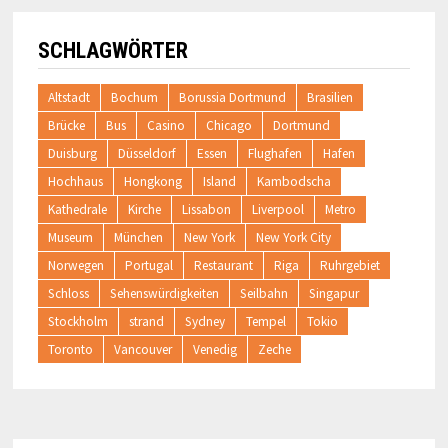
SCHLAGWÖRTER
Altstadt
Bochum
Borussia Dortmund
Brasilien
Brücke
Bus
Casino
Chicago
Dortmund
Duisburg
Düsseldorf
Essen
Flughafen
Hafen
Hochhaus
Hongkong
Island
Kambodscha
Kathedrale
Kirche
Lissabon
Liverpool
Metro
Museum
München
New York
New York City
Norwegen
Portugal
Restaurant
Riga
Ruhrgebiet
Schloss
Sehenswürdigkeiten
Seilbahn
Singapur
Stockholm
strand
Sydney
Tempel
Tokio
Toronto
Vancouver
Venedig
Zeche