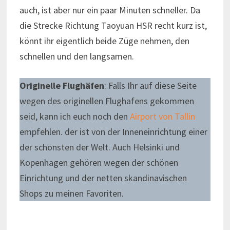
auch, ist aber nur ein paar Minuten schneller. Da
die Strecke Richtung Taoyuan HSR recht kurz ist,
könnt ihr eigentlich beide Züge nehmen, den
schnellen und den langsamen.
Originelle Flughäfen
: Falls Ihr auf diese Seite
wegen des originellen Flughafens gekommen
seid, kann ich euch noch den
Airport von Tallin
empfehlen. der ist von der Inneneinrichtung einer
der schönsten der Welt. Auch Helsinki und
Kopenhagen gehören wegen der schönen
Einrichtung und der netten skandinavischen
Shops zu meinen Favoriten.