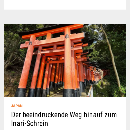
–
DIE
BURG
DER
SHOGUNE
IN
KYOTO
JAPAN
Der beeindruckende Weg hinauf zum
Inari-Schrein