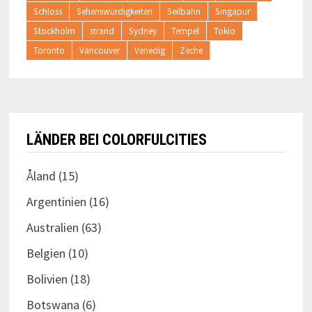
Schloss
Sehenswürdigkeiten
Seilbahn
Singapur
Stockholm
strand
Sydney
Tempel
Tokio
Toronto
Vancouver
Venedig
Zeche
LÄNDER BEI COLORFULCITIES
Åland
(15)
Argentinien
(16)
Australien
(63)
Belgien
(10)
Bolivien
(18)
Botswana
(6)