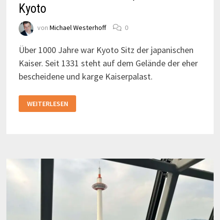
Kyoto
von
Michael Westerhoff
0
Über 1000 Jahre war Kyoto Sitz der japanischen
Kaiser. Seit 1331 steht auf dem Gelände der eher
bescheidene und karge Kaiserpalast.
DER
WEITERLESEN
BESCHEIDENE
KAISERPALAST
IN
KYOTO