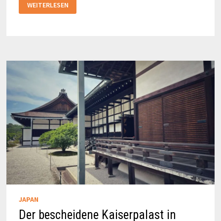
KAMO-
WEITERLESEN
FLUSS
IN
KYOTO:
JAPANISCHE
BETON-
ROMANTIK
JAPAN
Der bescheidene Kaiserpalast in