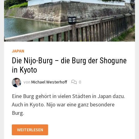
JAPAN
Die Nijo-Burg – die Burg der Shogune
in Kyoto
von
Michael Westerhoff
0
Eine Burg gehört in vielen Städten in Japan dazu.
Auch in Kyoto. Nijo war eine ganz besondere
Burg.
DIE
WEITERLESEN
NIJO-
BURG