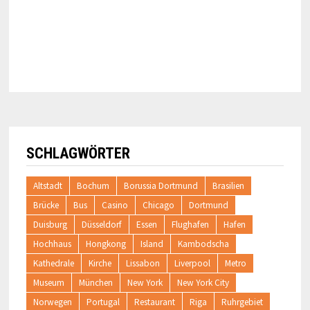
SCHLAGWÖRTER
Altstadt
Bochum
Borussia Dortmund
Brasilien
Brücke
Bus
Casino
Chicago
Dortmund
Duisburg
Düsseldorf
Essen
Flughafen
Hafen
Hochhaus
Hongkong
Island
Kambodscha
Kathedrale
Kirche
Lissabon
Liverpool
Metro
Museum
München
New York
New York City
Norwegen
Portugal
Restaurant
Riga
Ruhrgebiet