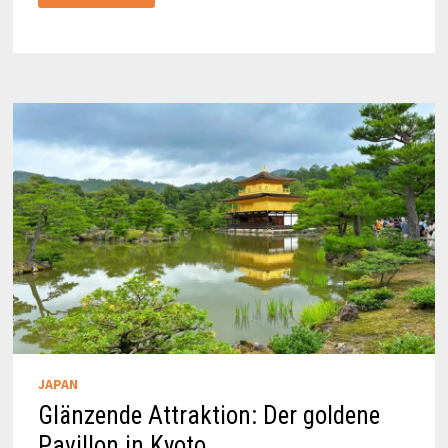
SKYWAY
ÜBER
DEN
BAHNHOF
IN
KYOTO
GEHEN
JAPAN
Glänzende Attraktion: Der goldene
Pavillon in Kyoto