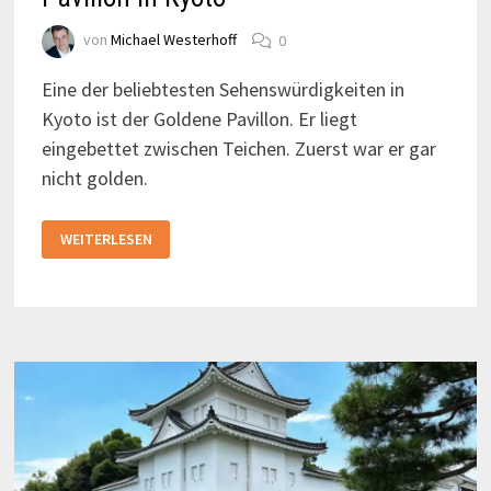
von
Michael Westerhoff
0
Eine der beliebtesten Sehenswürdigkeiten in
Kyoto ist der Goldene Pavillon. Er liegt
eingebettet zwischen Teichen. Zuerst war er gar
nicht golden.
GLÄNZENDE
WEITERLESEN
ATTRAKTION:
DER
GOLDENE
PAVILLON
IN
KYOTO