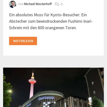
von
Michael Westerhoff
0
Ein absolutes Muss für Kyoto-Besucher: Ein
Abstecher zum beeindruckenden Fushimi-Inari-
Schrein mit den 800 orangenen Toren.
DER
WEITERLESEN
BEEINDRUCKENDE
WEG
HINAUF
ZUM
INARI-
SCHREIN