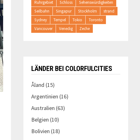
Ruhrgebiet
Schloss
Sehenswürdigkeiten
Seilbahn
Singapur
Stockholm
strand
Sydney
Tempel
Tokio
Toronto
Vancouver
Venedig
Zeche
LÄNDER BEI COLORFULCITIES
Åland
(15)
Argentinien
(16)
Australien
(63)
Belgien
(10)
Bolivien
(18)