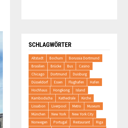
SCHLAGWÖRTER
Altstadt
Bochum
Borussia Dortmund
Brasilien
Brücke
Bus
Casino
Chicago
Dortmund
Duisburg
Düsseldorf
Essen
Flughafen
Hafen
Hochhaus
Hongkong
Island
Kambodscha
Kathedrale
Kirche
Lissabon
Liverpool
Metro
Museum
München
New York
New York City
Norwegen
Portugal
Restaurant
Riga