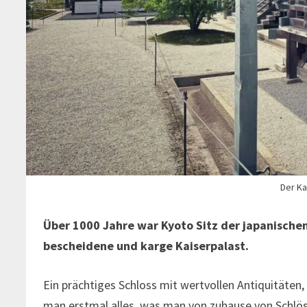
Der Ka
Über 1000 Jahre war Kyoto Sitz der japanischen
bescheidene und karge Kaiserpalast.
Ein prächtiges Schloss mit wertvollen Antiquitäte
man erstmal alles, was man von zuhause von Schlös