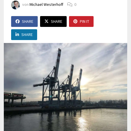
von
Michael Westerhoff
0
SHARE
SHARE
PIN IT
SHARE