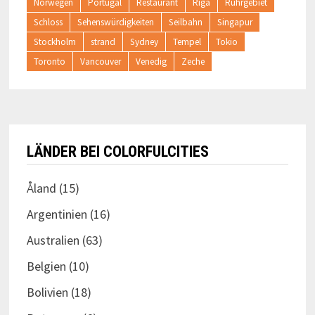
Norwegen
Portugal
Restaurant
Riga
Ruhrgebiet
Schloss
Sehenswürdigkeiten
Seilbahn
Singapur
Stockholm
strand
Sydney
Tempel
Tokio
Toronto
Vancouver
Venedig
Zeche
LÄNDER BEI COLORFULCITIES
Åland
(15)
Argentinien
(16)
Australien
(63)
Belgien
(10)
Bolivien
(18)