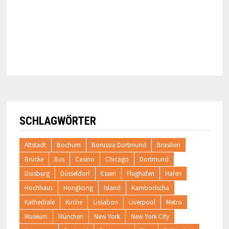
SCHLAGWÖRTER
Altstadt
Bochum
Borussia Dortmund
Brasilien
Brücke
Bus
Casino
Chicago
Dortmund
Duisburg
Düsseldorf
Essen
Flughafen
Hafen
Hochhaus
Hongkong
Island
Kambodscha
Kathedrale
Kirche
Lissabon
Liverpool
Metro
Museum
München
New York
New York City