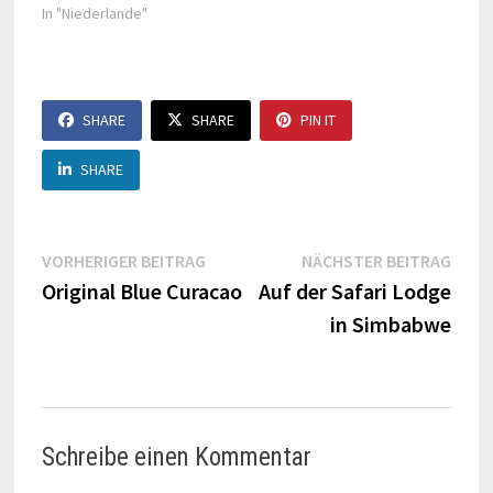
In "Niederlande"
SHARE
SHARE
PIN IT
SHARE
Beitragsnavigation
Vorheriger
Näch
VORHERIGER BEITRAG
NÄCHSTER BEITRAG
Beitrag:
Beitr
Original Blue Curacao
Auf der Safari Lodge
in Simbabwe
Schreibe einen Kommentar