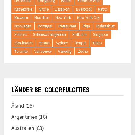
Hochhaus
Hongkong
Island
Kambodscha
Kathedrale
Kirche
Lissabon
Liverpool
Metro
Museum
München
New York
New York City
Norwegen
Portugal
Restaurant
Riga
Ruhrgebiet
Schloss
Sehenswürdigkeiten
Seilbahn
Singapur
Stockholm
strand
Sydney
Tempel
Tokio
Toronto
Vancouver
Venedig
Zeche
LÄNDER BEI COLORFULCITIES
Åland
(15)
Argentinien
(16)
Australien
(63)