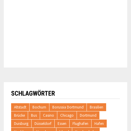
SCHLAGWÖRTER
Altstadt
Bochum
Borussia Dortmund
Brasilien
Brücke
Bus
Casino
Chicago
Dortmund
Duisburg
Düsseldorf
Essen
Flughafen
Hafen