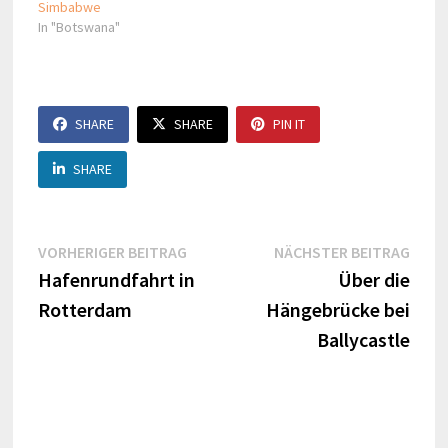
Simbabwe
In "Botswana"
SHARE
SHARE
PIN IT
SHARE
Beitragsnavigation
Vorheriger
Näch
VORHERIGER BEITRAG
NÄCHSTER BEITRAG
Beitrag:
Beitr
Hafenrundfahrt in
Über die
Rotterdam
Hängebrücke bei
Ballycastle