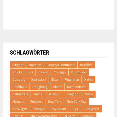
SCHLAGWÖRTER
Altstadt
Bochum
Borussia Dortmund
Brasilien
Brücke
Bus
Casino
Chicago
Dortmund
Duisburg
Düsseldorf
Essen
Flughafen
Hafen
Hochhaus
Hongkong
Island
Kambodscha
Kathedrale
Kirche
Lissabon
Liverpool
Metro
Museum
München
New York
New York City
Norwegen
Portugal
Restaurant
Riga
Ruhrgebiet
Schloss
Sehenswürdigkeiten
Seilbahn
Singapur