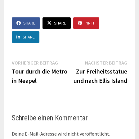
SHARE
SHARE
PIN IT
SHARE
Beitragsnavigation
Vorheriger
Näch
VORHERIGER BEITRAG
NÄCHSTER BEITRAG
Beitrag:
Beitr
Tour durch die Metro
Zur Freiheitsstatue
in Neapel
und nach Ellis Island
Schreibe einen Kommentar
Deine E-Mail-Adresse wird nicht veröffentlicht.