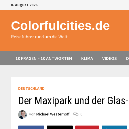
Zurück
8. August 2026
zum
Inhalt
Colorfulcities.de
Reiseführer rund um die Welt
10 FRAGEN – 10 ANTWORTEN
KLIMA
VIDEOS
D
DEUTSCHLAND
Der Maxipark und der Glas
von
Michael Westerhoff
0