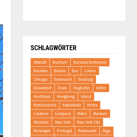
SCHLAGWÖRTER
Altstadt
Bochum
Borussia Dortmund
Brasilien
Brücke
Bus
Casino
Chicago
Dortmund
Duisburg
Düsseldorf
Essen
Flughafen
Hafen
Hochhaus
Hongkong
Island
Kambodscha
Kathedrale
Kirche
Lissabon
Liverpool
Metro
Museum
München
New York
New York City
Norwegen
Portugal
Restaurant
Riga