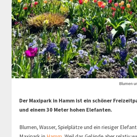
Blumen u
Der Maxipark in Hamm ist ein schöner Freizeitpa
und einem 30 Meter hohen Elefanten.
Blumen, Wasser, Spielplätze und ein riesiger Elef
Maxipark in
Hamm
. Weil das Gelände aber relativ we