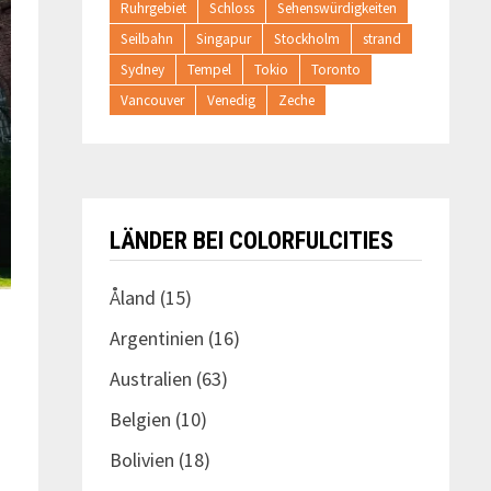
Ruhrgebiet
Schloss
Sehenswürdigkeiten
Seilbahn
Singapur
Stockholm
strand
Sydney
Tempel
Tokio
Toronto
Vancouver
Venedig
Zeche
LÄNDER BEI COLORFULCITIES
Åland
(15)
Argentinien
(16)
Australien
(63)
Belgien
(10)
Bolivien
(18)