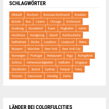
SCHLAGWÖRTER
Altstadt
Bochum
Borussia Dortmund
Brasilien
Brücke
Bus
Casino
Chicago
Dortmund
Duisburg
Düsseldorf
Essen
Flughafen
Hafen
Hochhaus
Hongkong
Island
Kambodscha
Kathedrale
Kirche
Lissabon
Liverpool
Metro
Museum
München
New York
New York City
Norwegen
Portugal
Restaurant
Riga
Ruhrgebiet
Schloss
Sehenswürdigkeiten
Seilbahn
Singapur
Stockholm
strand
Sydney
Tempel
Tokio
Toronto
Vancouver
Venedig
Zeche
LÄNDER BEI COLORFULCITIES