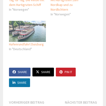
dem Hurtigruten-Schiff
Nordkap und zu
In "Norwegen"
Nordlichtern
In "Norwegen"
Hafenrundfahrt Duisburg
In "Deutschland"
SHARE
SHARE
PIN IT
SHARE
Beitragsnavigation
Vorheriger
Näch
VORHERIGER BEITRAG
NÄCHSTER BEITRAG