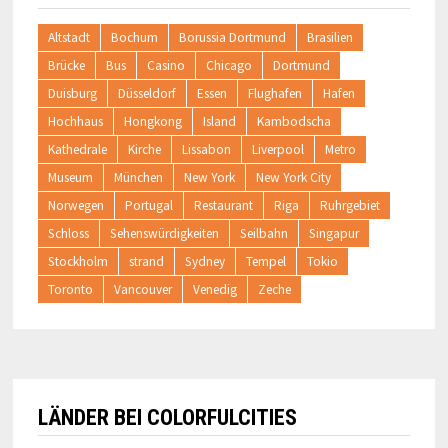
Altstadt
Bochum
Borussia Dortmund
Brasilien
Brücke
Bus
Casino
Chicago
Dortmund
Duisburg
Düsseldorf
Essen
Flughafen
Hafen
Hochhaus
Hongkong
Island
Kambodscha
Kathedrale
Kirche
Lissabon
Liverpool
Metro
Museum
München
New York
New York City
Norwegen
Portugal
Restaurant
Riga
Ruhrgebiet
Schloss
Sehenswürdigkeiten
Seilbahn
Singapur
Stockholm
strand
Sydney
Tempel
Tokio
Toronto
Vancouver
Venedig
Zeche
LÄNDER BEI COLORFULCITIES