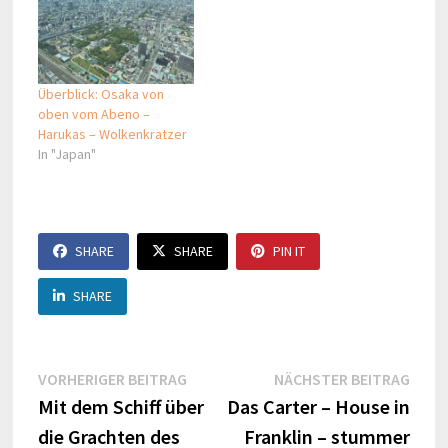
Überblick: Osaka von
oben vom Abeno –
Harukas – Wolkenkratzer
In "Japan"
SHARE
SHARE
PIN IT
SHARE
Beitragsnavigation
Vorheriger
Näch
VORHERIGER BEITRAG
NÄCHSTER BEITRAG
Beitrag:
Beitr
Mit dem Schiff über
Das Carter – House in
die Grachten des
Franklin – stummer