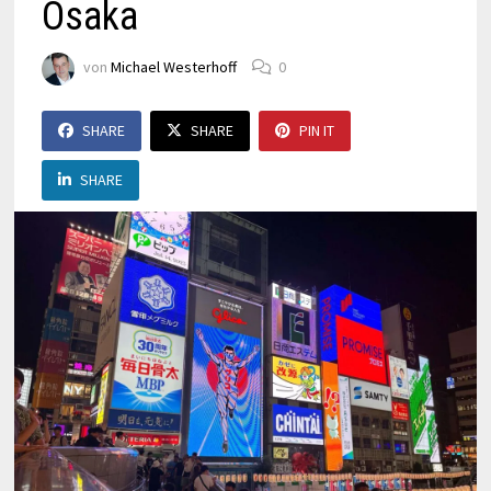
Osaka
von
Michael Westerhoff
0
SHARE
SHARE
PIN IT
SHARE