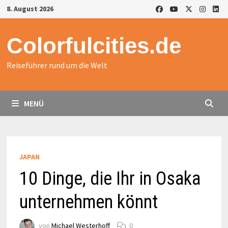
Zurück
8. August 2026
zum
Inhalt
Colorfulcities.de
Reiseführer rund um die Welt
MENÜ
JAPAN
10 Dinge, die Ihr in Osaka
unternehmen könnt
von
Michael Westerhoff
0