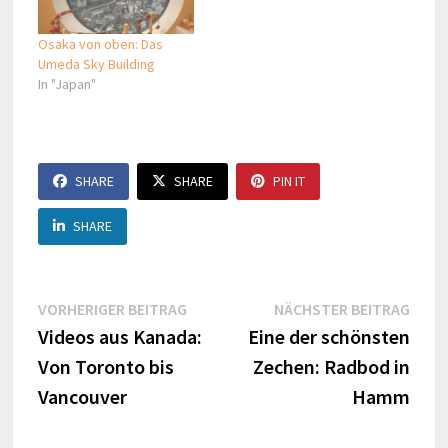
Osaka von oben: Das
Umeda Sky Building
In "Japan"
SHARE
SHARE
PIN IT
SHARE
Beitragsnavigation
Vorheriger
Näch
VORHERIGER BEITRAG
NÄCHSTER BEITRAG
Beitrag:
Beitr
Videos aus Kanada:
Eine der schönsten
Von Toronto bis
Zechen: Radbod in
Vancouver
Hamm