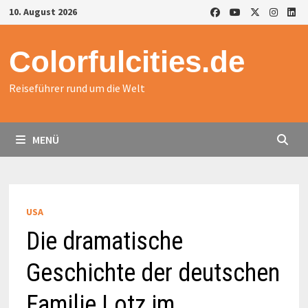
Zurück
10. August 2026
zum
Inhalt
Colorfulcities.de
Reiseführer rund um die Welt
MENÜ
USA
Die dramatische
Geschichte der deutschen
Familie Lotz im