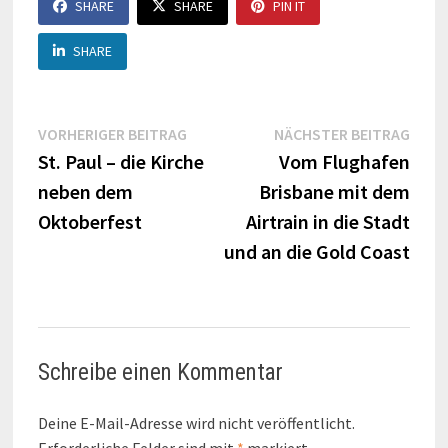
SHARE
SHARE
PIN IT
SHARE
Beitragsnavigation
Vorheriger
Näch
VORHERIGER BEITRAG
NÄCHSTER BEITRAG
Beitrag:
Beitr
St. Paul – die Kirche
Vom Flughafen
neben dem
Brisbane mit dem
Oktoberfest
Airtrain in die Stadt
und an die Gold Coast
Schreibe einen Kommentar
Deine E-Mail-Adresse wird nicht veröffentlicht.
Erforderliche Felder sind mit
*
markiert