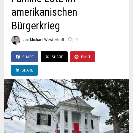
amerikanischen
Bürgerkrieg
von
Michael Westerhoff
0
SHARE
SHARE
PIN IT
SHARE