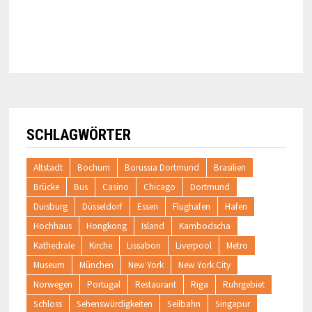
SCHLAGWÖRTER
Altstadt
Bochum
Borussia Dortmund
Brasilien
Brücke
Bus
Casino
Chicago
Dortmund
Duisburg
Düsseldorf
Essen
Flughafen
Hafen
Hochhaus
Hongkong
Island
Kambodscha
Kathedrale
Kirche
Lissabon
Liverpool
Metro
Museum
München
New York
New York City
Norwegen
Portugal
Restaurant
Riga
Ruhrgebiet
Schloss
Sehenswürdigkeiten
Seilbahn
Singapur