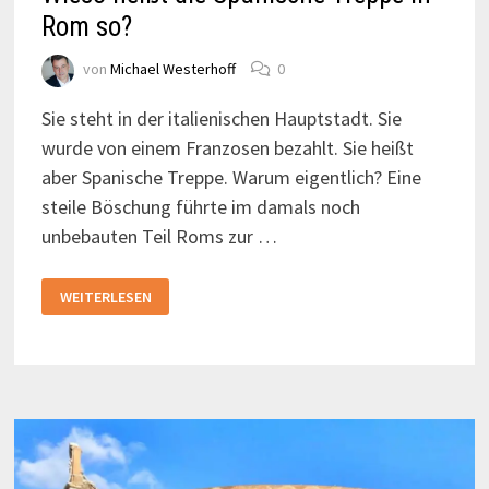
Rom so?
von
Michael Westerhoff
0
Sie steht in der italienischen Hauptstadt. Sie
wurde von einem Franzosen bezahlt. Sie heißt
aber Spanische Treppe. Warum eigentlich? Eine
steile Böschung führte im damals noch
unbebauten Teil Roms zur …
WIESO
WEITERLESEN
HEISST D
IE S
PANISCHE T
REPPE I
N R
OM S
O?