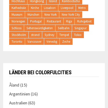
Hochhaus
Hongkong
Island
Kambodscha
Kathedrale
Kirche
Lissabon
Liverpool
Metro
Museum
München
New York
New York City
Norwegen
Portugal
Restaurant
Riga
Ruhrgebiet
Schloss
Sehenswürdigkeiten
Seilbahn
Singapur
Stockholm
strand
Sydney
Tempel
Tokio
Toronto
Vancouver
Venedig
Zeche
LÄNDER BEI COLORFULCITIES
Åland
(15)
Argentinien
(16)
Australien
(63)