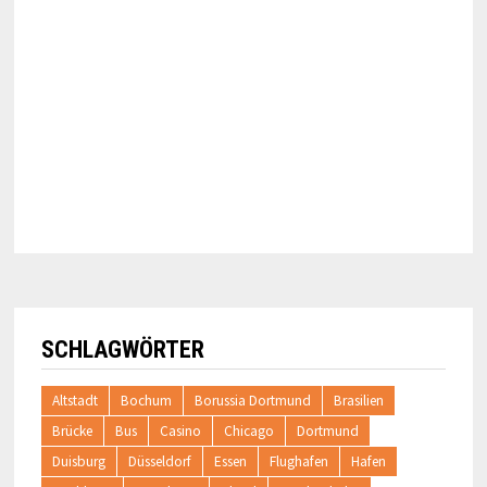
SCHLAGWÖRTER
Altstadt
Bochum
Borussia Dortmund
Brasilien
Brücke
Bus
Casino
Chicago
Dortmund
Duisburg
Düsseldorf
Essen
Flughafen
Hafen