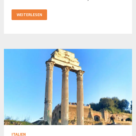
BLUTIGE
WEITERLESEN
SCHLACHTEN
IM
KOLOSSEUM
ITALIEN