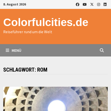
Zurück
8. August 2026
zum
Inhalt
Colorfulcities.de
Reiseführer rund um die Welt
MENÜ
SCHLAGWORT:
ROM