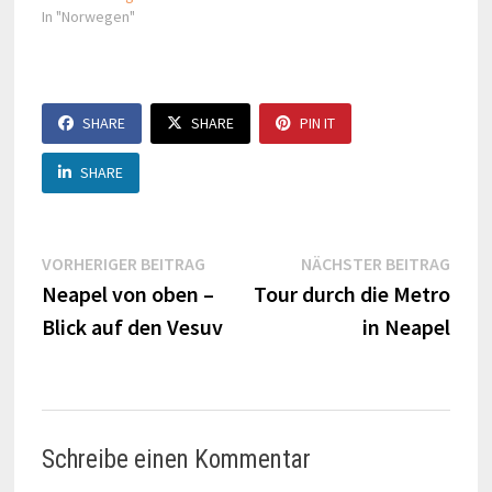
In "Norwegen"
SHARE
SHARE
PIN IT
SHARE
Beitragsnavigation
Vorheriger
Näch
VORHERIGER BEITRAG
NÄCHSTER BEITRAG
Beitrag:
Beitr
Neapel von oben –
Tour durch die Metro
Blick auf den Vesuv
in Neapel
Schreibe einen Kommentar