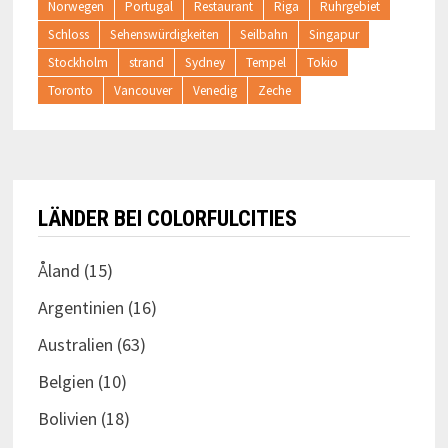
Norwegen
Portugal
Restaurant
Riga
Ruhrgebiet
Schloss
Sehenswürdigkeiten
Seilbahn
Singapur
Stockholm
strand
Sydney
Tempel
Tokio
Toronto
Vancouver
Venedig
Zeche
LÄNDER BEI COLORFULCITIES
Åland
(15)
Argentinien
(16)
Australien
(63)
Belgien
(10)
Bolivien
(18)