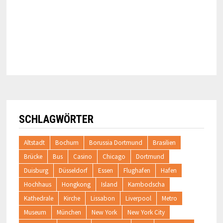
SCHLAGWÖRTER
Altstadt
Bochum
Borussia Dortmund
Brasilien
Brücke
Bus
Casino
Chicago
Dortmund
Duisburg
Düsseldorf
Essen
Flughafen
Hafen
Hochhaus
Hongkong
Island
Kambodscha
Kathedrale
Kirche
Lissabon
Liverpool
Metro
Museum
München
New York
New York City