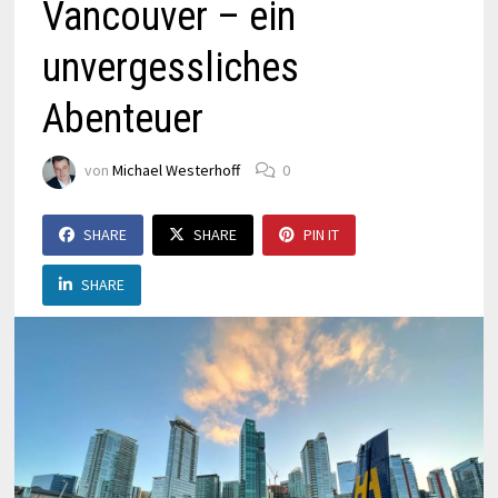
Vancouver – ein
unvergessliches
Abenteuer
von
Michael Westerhoff
0
SHARE
SHARE
PIN IT
SHARE