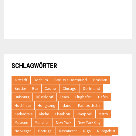
SCHLAGWÖRTER
Altstadt
Bochum
Borussia Dortmund
Brasilien
Brücke
Bus
Casino
Chicago
Dortmund
Duisburg
Düsseldorf
Essen
Flughafen
Hafen
Hochhaus
Hongkong
Island
Kambodscha
Kathedrale
Kirche
Lissabon
Liverpool
Metro
Museum
München
New York
New York City
Norwegen
Portugal
Restaurant
Riga
Ruhrgebiet