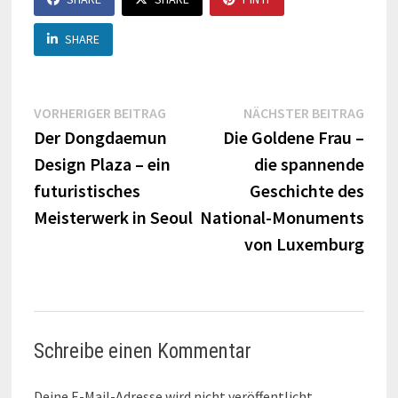
SHARE
Beitragsnavigation
Vorheriger
Näch
VORHERIGER BEITRAG
NÄCHSTER BEITRAG
Beitrag:
Beitr
Der Dongdaemun
Die Goldene Frau –
Design Plaza – ein
die spannende
futuristisches
Geschichte des
Meisterwerk in Seoul
National-Monuments
von Luxemburg
Schreibe einen Kommentar
Deine E-Mail-Adresse wird nicht veröffentlicht.