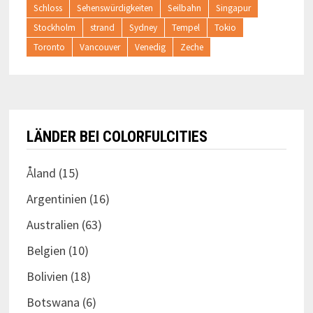
Schloss
Sehenswürdigkeiten
Seilbahn
Singapur
Stockholm
strand
Sydney
Tempel
Tokio
Toronto
Vancouver
Venedig
Zeche
LÄNDER BEI COLORFULCITIES
Åland
(15)
Argentinien
(16)
Australien
(63)
Belgien
(10)
Bolivien
(18)
Botswana
(6)