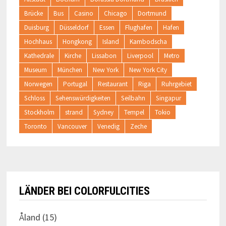
Brücke
Bus
Casino
Chicago
Dortmund
Duisburg
Düsseldorf
Essen
Flughafen
Hafen
Hochhaus
Hongkong
Island
Kambodscha
Kathedrale
Kirche
Lissabon
Liverpool
Metro
Museum
München
New York
New York City
Norwegen
Portugal
Restaurant
Riga
Ruhrgebiet
Schloss
Sehenswürdigkeiten
Seilbahn
Singapur
Stockholm
strand
Sydney
Tempel
Tokio
Toronto
Vancouver
Venedig
Zeche
LÄNDER BEI COLORFULCITIES
Åland
(15)