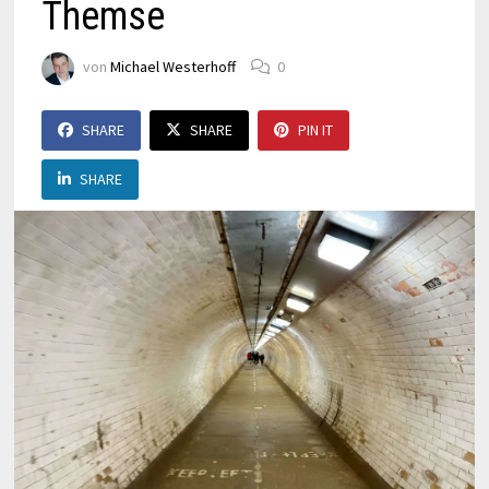
Themse
von
Michael Westerhoff
0
SHARE
SHARE
PIN IT
SHARE