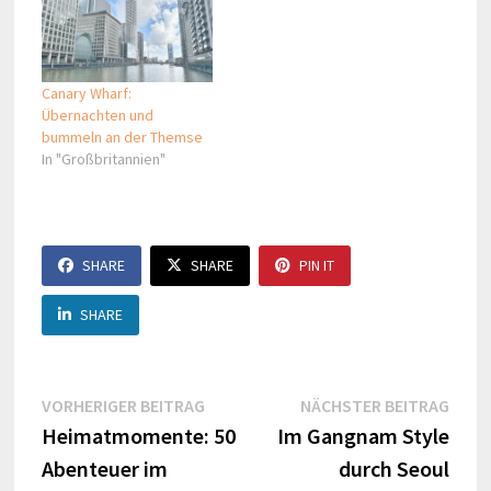
Canary Wharf:
Übernachten und
bummeln an der Themse
In "Großbritannien"
SHARE
SHARE
PIN IT
SHARE
Beitragsnavigation
Vorheriger
Näch
VORHERIGER BEITRAG
NÄCHSTER BEITRAG
Beitrag:
Beitr
Heimatmomente: 50
Im Gangnam Style
Abenteuer im
durch Seoul