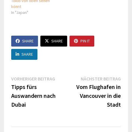
Tokio von oben sehen
könnt
In "Japan"
SHARE
SHARE
PIN IT
SHARE
Beitragsnavigation
Vorheriger
Näch
VORHERIGER BEITRAG
NÄCHSTER BEITRAG
Beitrag:
Beitr
Tipps fürs
Vom Flughafen in
Auswandern nach
Vancouver in die
Dubai
Stadt