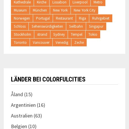
Kathedrale
Kirche
Lissabon
Liverpool
Metro
Museum
München
New York
New York City
Norwegen
Portugal
Restaurant
Riga
Ruhrgebiet
Schloss
Sehenswürdigkeiten
Seilbahn
Singapur
Stockholm
strand
Sydney
Tempel
Tokio
Toronto
Vancouver
Venedig
Zeche
LÄNDER BEI COLORFULCITIES
Åland
(15)
Argentinien
(16)
Australien
(63)
Belgien
(10)