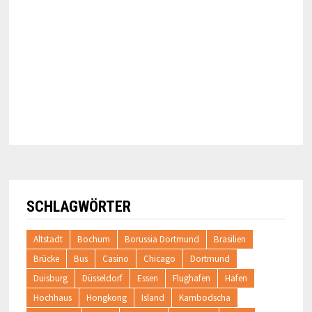
SCHLAGWÖRTER
Altstadt
Bochum
Borussia Dortmund
Brasilien
Brücke
Bus
Casino
Chicago
Dortmund
Duisburg
Düsseldorf
Essen
Flughafen
Hafen
Hochhaus
Hongkong
Island
Kambodscha