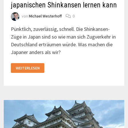
japanischen Shinkansen lernen kann
von
Michael Westerhoff
0
Pünktlich, zuverlässig, schnell. Die Shinkansen-
Züge in Japan sind so wie man sich Zugverkehr in
Deutschland erträumen würde. Was machen die
Japaner anders als wir?
WAS
WEITERLESEN
DIE
DEUTSCHE
BAHN
VOM
JAPANISCHEN
SHINKANSEN
LERNEN
KANN