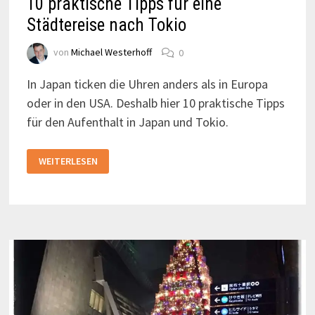
10 praktische Tipps für eine
Städtereise nach Tokio
von
Michael Westerhoff
0
In Japan ticken die Uhren anders als in Europa
oder in den USA. Deshalb hier 10 praktische Tipps
für den Aufenthalt in Japan und Tokio.
10
WEITERLESEN
PRAKTISCHE
TIPPS
FÜR
EINE
STÄDTEREISE
NACH
TOKIO