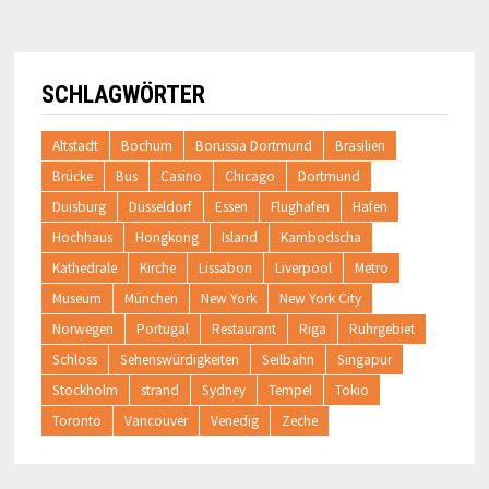
SCHLAGWÖRTER
Altstadt
Bochum
Borussia Dortmund
Brasilien
Brücke
Bus
Casino
Chicago
Dortmund
Duisburg
Düsseldorf
Essen
Flughafen
Hafen
Hochhaus
Hongkong
Island
Kambodscha
Kathedrale
Kirche
Lissabon
Liverpool
Metro
Museum
München
New York
New York City
Norwegen
Portugal
Restaurant
Riga
Ruhrgebiet
Schloss
Sehenswürdigkeiten
Seilbahn
Singapur
Stockholm
strand
Sydney
Tempel
Tokio
Toronto
Vancouver
Venedig
Zeche