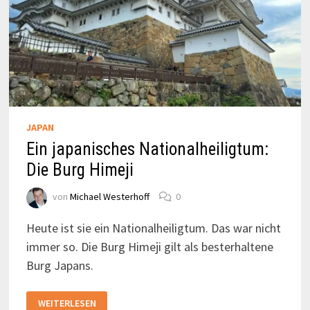
JAPAN
Ein japanisches Nationalheiligtum:
Die Burg Himeji
von
Michael Westerhoff
0
Heute ist sie ein Nationalheiligtum. Das war nicht
immer so. Die Burg Himeji gilt als besterhaltene
Burg Japans.
EIN
WEITERLESEN
JAPANISCHES