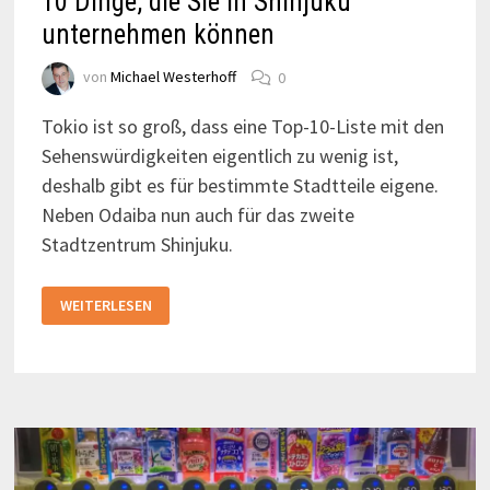
10 Dinge, die Sie in Shinjuku
unternehmen können
von
Michael Westerhoff
0
Tokio ist so groß, dass eine Top-10-Liste mit den
Sehenswürdigkeiten eigentlich zu wenig ist,
deshalb gibt es für bestimmte Stadtteile eigene.
Neben Odaiba nun auch für das zweite
Stadtzentrum Shinjuku.
10
WEITERLESEN
DINGE,
DIE
SIE
IN
SHINJUKU
UNTERNEHMEN
KÖNNEN