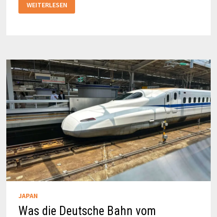
KENROKU-
WEITERLESEN
EN
–
EINER
DER
SCHÖNSTEN
GÄRTEN
IN
JAPAN
JAPAN
Was die Deutsche Bahn vom