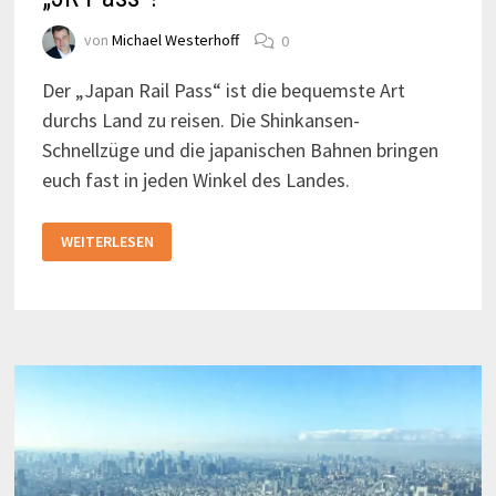
von
Michael Westerhoff
0
Der „Japan Rail Pass“ ist die bequemste Art
durchs Land zu reisen. Die Shinkansen-
Schnellzüge und die japanischen Bahnen bringen
euch fast in jeden Winkel des Landes.
WIE
WEITERLESEN
FUNKTIONIERT
DER
JAPAN-
RAIL-
PASS
„JR
PASS“?