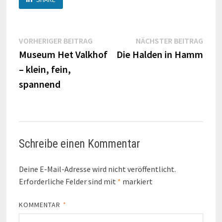
Beitragsnavigation
Vorheriger
Näch
VORHERIGER BEITRAG
NÄCHSTER BEITRAG
Beitrag:
Beitr
Museum Het Valkhof
Die Halden in Hamm
– klein, fein,
spannend
Schreibe einen Kommentar
Deine E-Mail-Adresse wird nicht veröffentlicht.
Erforderliche Felder sind mit
*
markiert
KOMMENTAR
*